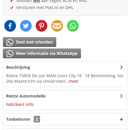
Voldoen
wel
aan regels ACM en AVG
Versturen met Post.nl en DHL
Deel met vrienden
Meer informatie via WhatsApp
Beschrijving
Rietze 75858 De Lijn MAN Lions City 18 ´18 Bestemming: lijn
20a Maastricht via Universiteit...
meer
Rietze Automodelle
Fabrikant info:
Toebehoren
2