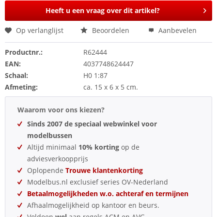
Heeft u een vraag over dit artikel?
Op verlanglijst
Beoordelen
Aanbevelen
Productnr.:
R62444
EAN:
4037748624447
Schaal:
H0 1:87
Afmeting:
ca. 15 x 6 x 5 cm.
Waarom voor ons kiezen?
Sinds 2007 de speciaal webwinkel voor
modelbussen
Altijd minimaal
10% korting
op de
adviesverkoopprijs
Oplopende
Trouwe klantenkorting
Modelbus.nl exclusief series OV-Nederland
Betaalmogelijkheden w.o. achteraf en termijnen
Afhaalmogelijkheid op kantoor en beurs.
Voldoen
wel
aan regels ACM en AVG