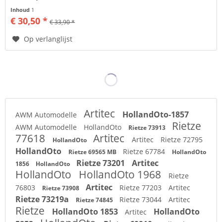
kortingsregeling die kan...
Inhoud
1
€ 30,50 *
€ 33,90 *
Op verlanglijst
Artitec
HollandOto-1857
AWM Automodelle
Rietze
AWM Automodelle
HollandOto
Rietze 73913
77618
Artitec
Artitec
Rietze 72795
HollandOto
HollandOto
Rietze 67784
Rietze 69565 MB
HollandOto
Rietze 73201
Artitec
1856
HollandOto
HollandOto
HollandOto 1968
Rietze
Artitec
76803
Rietze 77203
Artitec
Rietze 73908
Rietze 73219a
Rietze 73044
Artitec
Rietze 74845
Rietze
HollandOto 1853
HollandOto
Artitec