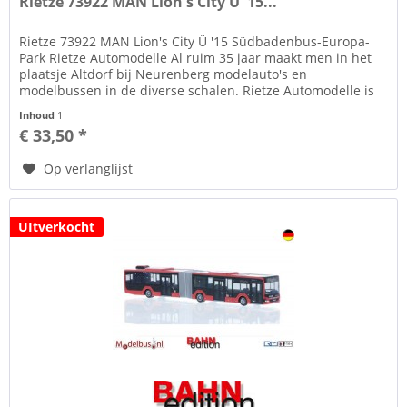
Rietze 73922 MAN Lion's City Ü '15...
Rietze 73922 MAN Lion's City Ü '15 Südbadenbus-Europa-
Park Rietze Automodelle Al ruim 35 jaar maakt men in het
plaatsje Altdorf bij Neurenberg modelauto's en
modelbussen in de diverse schalen. Rietze Automodelle is
gekend door haar...
Inhoud
1
€ 33,50 *
Op verlanglijst
UItverkocht