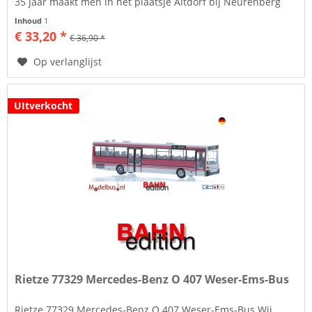
35 jaar maakt men in het plaatsje Altdorf bij Neurenberg
modelauto's en...
Inhoud
1
€ 33,20 *
€ 36,90 *
Op verlanglijst
UItverkocht
Rietze 77329 Mercedes-Benz O 407 Weser-Ems-Bus
Rietze 77329 Mercedes-Benz O 407 Weser-Ems-Bus Wij