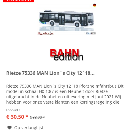
Rietze 75336 MAN Lion´s City 12´18...
Rietze 75336 MAN Lion´s City 12´18 Pforzheimfährtbus Dit
model in schaal H0 1:87 is een Neuheit door Rietze
uitgebracht in de Neuheiten uitlevering mei juni 2021 Wij
hebben voor onze vaste klanten een kortingsregeling die
kan oplopen tot...
Inhoud
1
€ 30,50 *
€ 33,90 *
Op verlanglijst