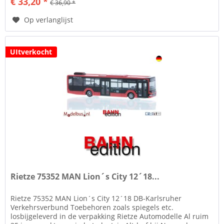
€ 33,20 *
€ 36,90 *
Op verlanglijst
UItverkocht
Rietze 75352 MAN Lion´s City 12´18...
Rietze 75352 MAN Lion´s City 12´18 DB-Karlsruher
Verkehrsverbund Toebehoren zoals spiegels etc.
losbijgeleverd in de verpakking Rietze Automodelle Al ruim