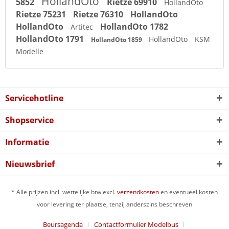
HollandOto
5852
Rietze 69910
HollandOto
Rietze 75231
Rietze 76310
HollandOto
HollandOto
HollandOto 1782
Artitec
HollandOto 1791
HollandOto
KSM
HollandOto 1859
Modelle
Servicehotline
Shopservice
Informatie
Nieuwsbrief
* Alle prijzen incl. wettelijke btw excl.
verzendkosten
en eventueel kosten
voor levering ter plaatse, tenzij anderszins beschreven
Beursagenda
Contactformulier Modelbus