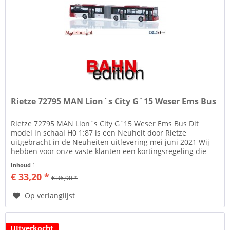
Rietze 72795 MAN Lion´s City G´15 Weser Ems Bus
Rietze 72795 MAN Lion´s City G´15 Weser Ems Bus Dit
model in schaal H0 1:87 is een Neuheit door Rietze
uitgebracht in de Neuheiten uitlevering mei juni 2021 Wij
hebben voor onze vaste klanten een kortingsregeling die
kan oplopen tot 5%...
Inhoud
1
€ 33,20 *
€ 36,90 *
Op verlanglijst
UItverkocht