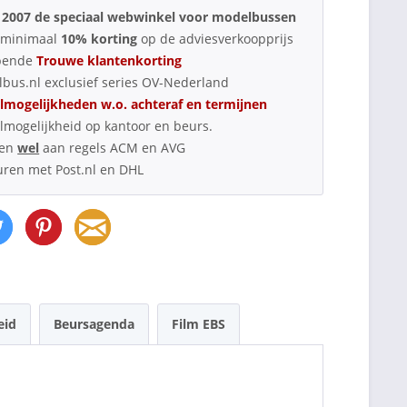
 2007 de speciaal webwinkel voor modelbussen
d minimaal
10% korting
op de adviesverkoopprijs
pende
Trouwe klantenkorting
bus.nl exclusief series OV-Nederland
lmogelijkheden w.o. achteraf en termijnen
lmogelijkheid op kantoor en beurs.
oen
wel
aan regels ACM en AVG
uren met Post.nl en DHL
eid
Beursagenda
Film EBS