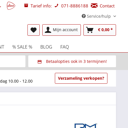
Tarief info:
071-8886188
Contact
Service/hulp
Mijn account
€ 0,00 *
NT
% SALE %
BLOG
FAQ
Betaalopties ook in 3 termijnen!
beurzen
Via Multisafepay (veilig via SSL)
Verzameling verkopen?
dag 10.00 - 12.00