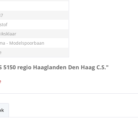
87
stof
iksklaar
ma - Modelspoorbaan
e
BS 5150 regio Haaglanden Den Haag C.S."
e
ok