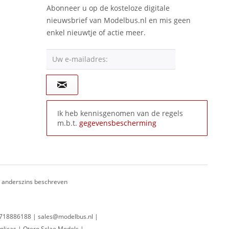
Abonneer u op de kosteloze digitale
nieuwsbrief van Modelbus.nl en mis geen
enkel nieuwtje of actie meer.
Uw e-mailadres:
Ik heb kennisgenomen van de regels
m.b.t.
gegevensbescherming
ij anderszins beschreven
 0718886188 | sales@modelbus.nl |
plicas | Otero Sclae Models |