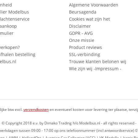
enheid
Algemene Voorwaarden
lier Modelbus
Beursagenda
lachtenservice
Cookies wat zijn het
 aankoop
Disclaimer
mulier
GDPR - AVG
Onze missie
verkopen?
Product reviews
fhalen bestelling
SSL-verbinding
lbus.nl
Trouwe klanten belonen wij
Wie zijn wij -Impressum -
lijke btw excl.
verzendkosten
en eventueel kosten voor levering ter plaatse, tenz
© Copyright 2018 e.v. by Dimako Trading h/o Modelbus.nl - all rights reserved -
op werkdagen tussen 09:00 - 17:00 op ons telefoonnummer (incl antwoordservice)
ze | AWM | HollandOto | Austrian Car Collection (ACC) | VK-Modelle | Iconic Re