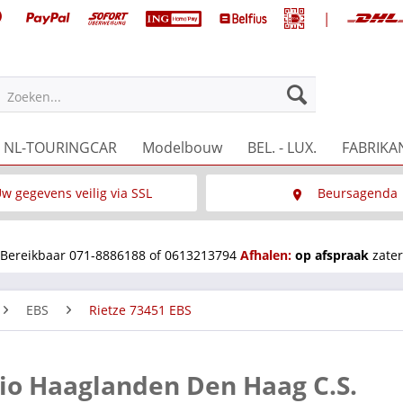
|
Zoeken...
NL-TOURINGCAR
Modelbouw
BEL. - LUX.
FABRIKA
w gegevens veilig via SSL
Beursagenda
Wat is SSL
Wij staan op diverse 
Bereikbaar 071-8886188 of 0613213794
Afhalen:
op afspraak
zater
EBS
Rietze 73451 EBS
gio Haaglanden Den Haag C.S.