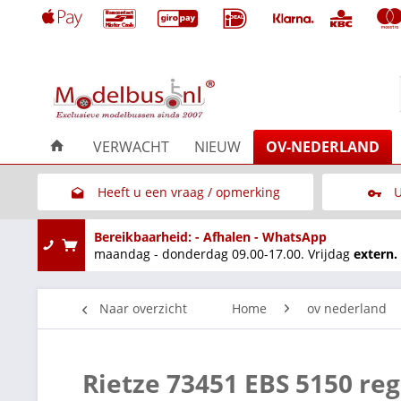
VERWACHT
NIEUW
OV-NEDERLAND
Heeft u een vraag / opmerking
U
Link naar het contactformulier
Bereikbaarheid: - Afhalen - WhatsApp
maandag - donderdag 09.00-17.00. Vrijdag
extern.
Naar overzicht
Home
ov nederland
Rietze 73451 EBS 5150 re