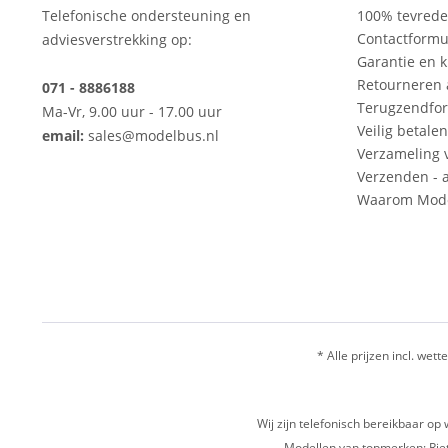
Telefonische ondersteuning en
100% tevred
Contactformu
adviesverstrekking op:
Garantie en k
Retourneren
071 - 8886188
Terugzendfor
Ma-Vr, 9.00 uur - 17.00 uur
Veilig betalen
email:
sales@modelbus.nl
Verzameling 
Verzenden - a
Waarom Mode
* Alle prijzen incl. wette
Wij zijn telefonisch bereikbaar 
Modellen van topmerken: Riet