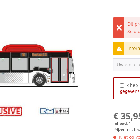
Dit p
Sold 
Infor
Uw e-mail
Ik heb
gegevens
€ 35,9
Inhoud:
1
Prijzen incl. bt
Niet op vo