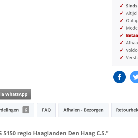
Sinds
Altij
Oplo
Model
Betaa
Afhaa
Vold
Verst
via WhatsApp
rdelingen
6
FAQ
Afhalen - Bezorgen
Retourbel
S 5150 regio Haaglanden Den Haag C.S."