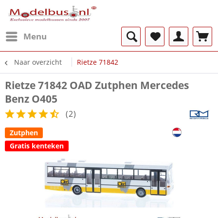
Menu
Naar overzicht
Rietze 71842
Rietze 71842 OAD Zutphen Mercedes
Benz O405
(
2
)
Zutphen
Gratis kenteken