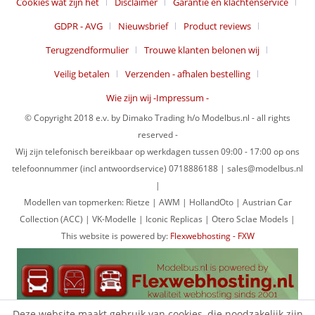
Cookies wat zijn het
Disclaimer
Garantie en klachtenservice
GDPR - AVG
Nieuwsbrief
Product reviews
Terugzendformulier
Trouwe klanten belonen wij
Veilig betalen
Verzenden - afhalen bestelling
Wie zijn wij -Impressum -
© Copyright 2018 e.v. by Dimako Trading h/o Modelbus.nl - all rights
reserved -
Wij zijn telefonisch bereikbaar op werkdagen tussen 09:00 - 17:00 op ons
telefoonnummer (incl antwoordservice) 0718886188 | sales@modelbus.nl
|
Modellen van topmerken: Rietze | AWM | HollandOto | Austrian Car
Collection (ACC) | VK-Modelle | Iconic Replicas | Otero Sclae Models |
This website is powered by:
Flexwebhosting - FXW
Deze website maakt gebruik van cookies, die noodzakelijk zijn