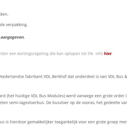
kken.
n de verpakking.
s aangegeven.
nten een kortingsregeling die kan oplopen tot 5% info
hier
Nederlandse fabrikant VDL Berkhof dat onderdeel is van VDL Bus 
ard (het huidige VDL Bus Modules) werd vanwege een grote order 
en semi-lagevloerbus. De busvloer op de vooras, het gedeelte van
bus is hierdoor gemakkelijker toegankelijk voor een grote groep m