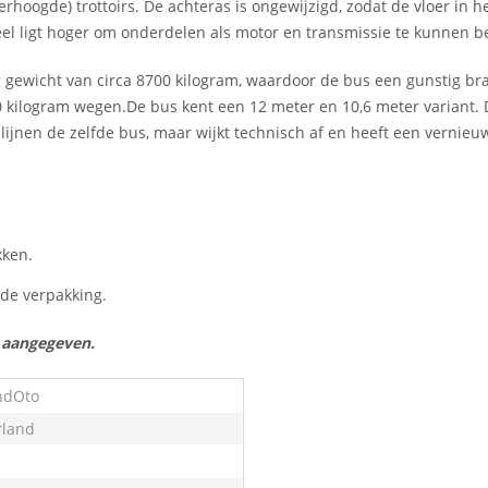
rhoogde) trottoirs. De achteras is ongewijzigd, zodat de vloer in h
eel ligt hoger om onderdelen als motor en transmissie te kunnen b
 gewicht van circa 8700 kilogram, waardoor de bus een gunstig bra
 kilogram wegen.De bus kent een 12 meter en 10,6 meter variant. D
te lijnen de zelfde bus, maar wijkt technisch af en heeft een vernieuw
kken.
n de verpakking.
s aangegeven.
ndOto
land