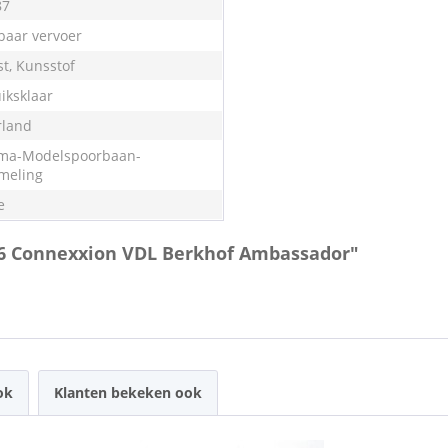
87
aar vervoer
st, Kunsstof
iksklaar
land
ma-Modelspoorbaan-
meling
e
56 Connexxion VDL Berkhof Ambassador"
ok
Klanten bekeken ook