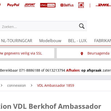
|
Zoeken...
NL-TOURINGCAR
Modelbouw
BEL. - LUX.
FABRIKA
w gegevens veilig via SSL
Beursagenda
Wat is SSL
Wij staan op diverse 
Bereikbaar 071-8886188 of 0613213794
Afhalen:
op afspraak
zater
connexxion
VDL Ambassador 1859
xion VDL Berkhof Ambassador