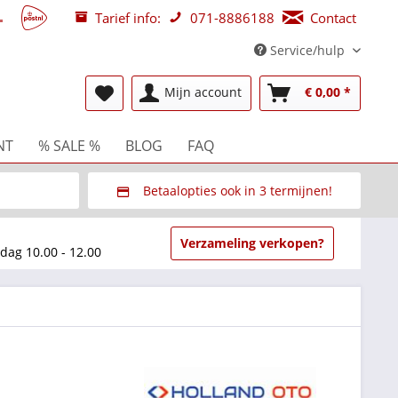
Tarief info:
071-8886188
Contact
Service/hulp
Mijn account
€ 0,00 *
NT
% SALE %
BLOG
FAQ
Betaalopties ook in 3 termijnen!
beurzen
Via Multisafepay (veilig via SSL)
Verzameling verkopen?
dag 10.00 - 12.00