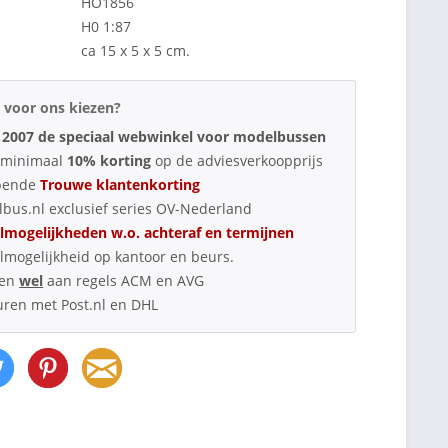
HO1856
H0 1:87
ca 15 x 5 x 5 cm.
voor ons kiezen?
 2007 de speciaal webwinkel voor modelbussen
d minimaal
10% korting
op de adviesverkoopprijs
pende
Trouwe klantenkorting
bus.nl exclusief series OV-Nederland
lmogelijkheden w.o. achteraf en termijnen
lmogelijkheid op kantoor en beurs.
oen
wel
aan regels ACM en AVG
uren met Post.nl en DHL