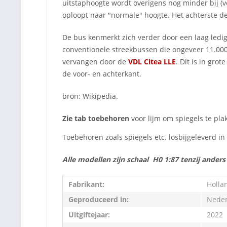
uitstaphoogte wordt overigens nog minder bij (ve
oploopt naar "normale" hoogte. Het achterste d
De bus kenmerkt zich verder door een laag ledig
conventionele streekbussen die ongeveer 11.000
vervangen door de
VDL Citea LLE
. Dit is in gro
de voor- en achterkant.
bron: Wikipedia.
Zie tab toebehoren
voor lijm om spiegels te pla
Toebehoren zoals spiegels etc. losbijgeleverd i
Alle modellen zijn schaal H0 1:87 tenzij ander
Fabrikant:
Holla
Geproduceerd in:
Neder
Uitgiftejaar:
2022