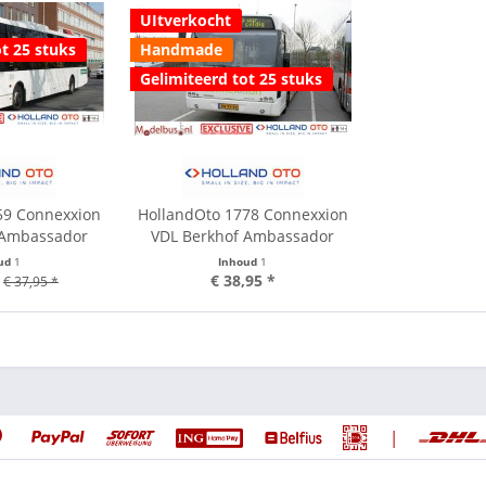
UItverkocht
t 25 stuks
Handmade
Gelimiteerd tot 25 stuks
59 Connexxion
HollandOto 1778 Connexxion
 Ambassador
VDL Berkhof Ambassador
ud
1
Inhoud
1
€ 38,95 *
€ 37,95 *
|