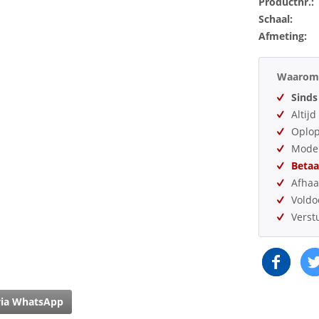
Productnr.:
Schaal:
Afmeting:
Waarom 
Sinds
Altij
Oplo
Model
Betaa
Afhaa
Vold
Verst
via WhatsApp