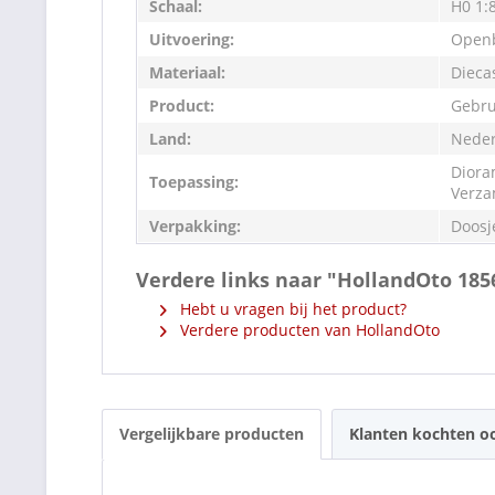
Schaal:
H0 1:
Uitvoering:
Openb
Materiaal:
Dieca
Product:
Gebru
Land:
Neder
Diora
Toepassing:
Verza
Verpakking:
Doosj
Verdere links naar "HollandOto 18
Hebt u vragen bij het product?
Verdere producten van HollandOto
Vergelijkbare producten
Klanten kochten o