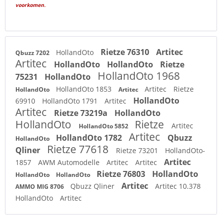
voorkomen.
Rietze 76310
Artitec
HollandOto
Qbuzz 7202
Artitec
HollandOto
HollandOto
Rietze
HollandOto 1968
75231
HollandOto
HollandOto 1853
Artitec
Rietze
HollandOto
Artitec
HollandOto
69910
HollandOto 1791
Artitec
Artitec
Rietze 73219a
HollandOto
HollandOto
Rietze
Artitec
HollandOto 5852
Artitec
HollandOto 1782
Qbuzz
HollandOto
Rietze 77618
Qliner
Rietze 73201
HollandOto-
Artitec
1857
AWM Automodelle
Artitec
Artitec
Rietze 76803
HollandOto
HollandOto
HollandOto
Artitec
Qbuzz Qliner
Artitec 10.378
AMMO MIG 8706
HollandOto
Artitec