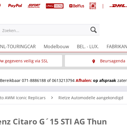
|
Zoeken...
NL-TOURINGCAR
Modelbouw
BEL. - LUX.
FABRIKA
w gegevens veilig via SSL
Beursagenda
Wat is SSL
Wij staan op diverse 
Bereikbaar 071-8886188 of 0613213794
Afhalen:
op afspraak
zater
to AWM Iconic Replicars
Rietze Automodelle aangekondigd
nz Citaro G´15 STI AG Thun