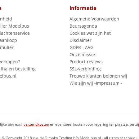
e
Informatie
enheid
Algemene Voorwaarden
lier Modelbus
Beursagenda
lachtenservice
Cookies wat zijn het
 aankoop
Disclaimer
mulier
GDPR - AVG
Onze missie
verkopen?
Product reviews
fhalen bestelling
SSL-verbinding
lbus.nl
Trouwe klanten belonen wij
Wie zijn wij -Impressum -
lijke btw excl.
verzendkosten
en eventueel kosten voor levering ter plaatse, tenz
© Copyright 2018 e.v. by Dimako Trading h/o Modelbus.nl - all rights reserved -