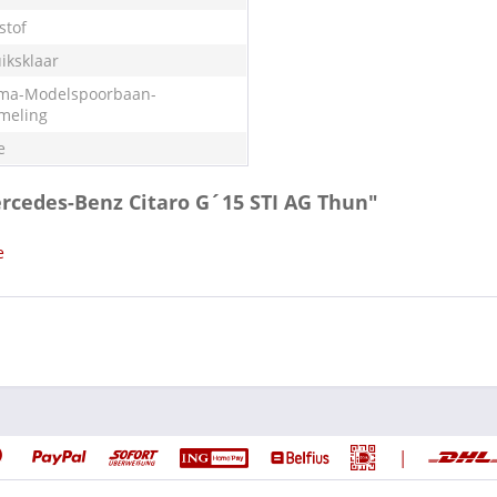
stof
iksklaar
ma-Modelspoorbaan-
meling
e
ercedes-Benz Citaro G´15 STI AG Thun"
e
|