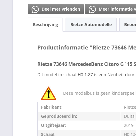
Deel met vrienden
Meer informatie 
Beschrijving
Rietze Automodelle
Beoo
Productinformatie "Rietze 73646 Me
Rietze 73646 MercedesBenz Citaro G´15 
Dit model in schaal H0 1:87 is een Neuheit door 
Deze modelbus is geen kinderspeelg
Fabrikant:
Rietz
Geproduceerd in:
Duits
Uitgiftejaar:
2019
Schaal:
H0 1: