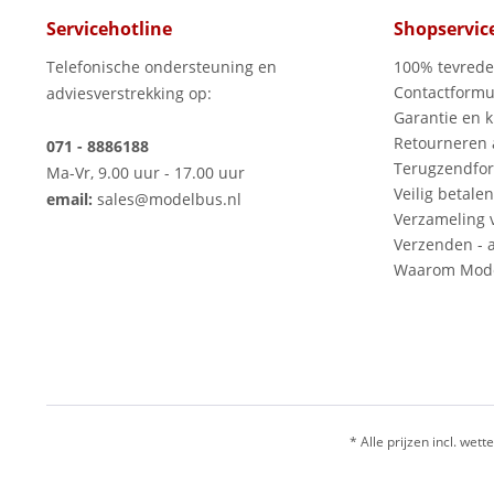
Servicehotline
Shopservic
Telefonische ondersteuning en
100% tevred
Contactformu
adviesverstrekking op:
Garantie en k
Retourneren
071 - 8886188
Terugzendfor
Ma-Vr, 9.00 uur - 17.00 uur
Veilig betalen
email:
sales@modelbus.nl
Verzameling 
Verzenden - a
Waarom Mode
* Alle prijzen incl. wette