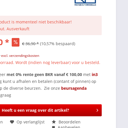
roduct is momenteel niet beschikbaar!
out. Ausverkauft
0 *
€ 36,90 *
(10,57% bespaard)
w
excl. verzendingskosten
orraad. Wordt (indien nog leverbaar) voor u besteld.
eer
met 0% rente geen BKR vanaf € 100,00
met
in3
g kunt u afhalen en betalen (contant of pinnen) op
op de diverse beurzen. Zie onze
beursagenda
Heeft u een vraag over dit artikel?
en
Op verlanglijst
Beoordelen
Aanbevelen