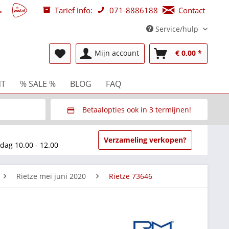
Tarief info:
071-8886188
Contact
Service/hulp
Mijn account
€ 0,00 *
NT
% SALE %
BLOG
FAQ
Betaalopties ook in 3 termijnen!
beurzen
Via Multisafepay (veilig via SSL)
Verzameling verkopen?
dag 10.00 - 12.00
Rietze mei juni 2020
Rietze 73646