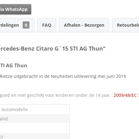
via WhatsApp
rdelingen
0
FAQ
Afhalen - Bezorgen
Retourbel
rcedes-Benz Citaro G´15 STI AG Thun"
STI AG Thun
Rietze uitgebracht in de Neuheiten uitlevering mei juni 2019
oed en niet geschikt voor kinderen onder de 14 jaar.
2009/48/EC
e Automodelle
land
87