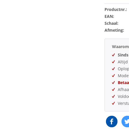
Productnr.:
EAN:
Schaal:
Afmeting:
Waarom 
Sinds
Altij
Oplo
Model
Betaa
Afhaa
Vold
Verst