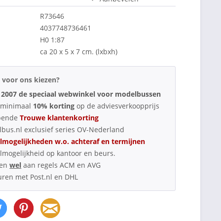
R73646
4037748736461
H0 1:87
ca 20 x 5 x 7 cm. (lxbxh)
voor ons kiezen?
 2007 de speciaal webwinkel voor modelbussen
d minimaal
10% korting
op de adviesverkoopprijs
pende
Trouwe klantenkorting
bus.nl exclusief series OV-Nederland
lmogelijkheden w.o. achteraf en termijnen
lmogelijkheid op kantoor en beurs.
oen
wel
aan regels ACM en AVG
uren met Post.nl en DHL