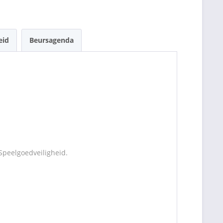
eid
Beursagenda
Speelgoedveiligheid.