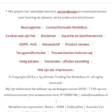
* Alle prijzen incl. wettelijke btw excl.
verzendkosten
en eventueel kosten
voor levering ter plaatse, tenzij anderszins beschreven
Beursagenda
Contactformulier Modelbus
Cookies wat zijn het
Disclaimer
Garantie en klachtenservice
GDPR - AVG
Nieuwsbrief
Product reviews
Terugzendformulier
Trouwe klanten belonen wij
Veilig betalen
Verzenden - afhalen bestelling
Wie zijn wij -Impressum -
© Copyright 2018 e.v. by Dimako Trading h/o Modelbus.nl - all rights
reserved -
Wij zijn telefonisch bereikbaar op werkdagen tussen 09:00 - 17:00 op ons
telefoonnummer (incl antwoordservice) 0718886188 | sales@modelbus.nl
|
Modellen van topmerken: Rietze | AWM | HollandOto | Austrian Car