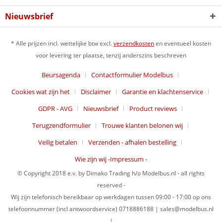
Nieuwsbrief
* Alle prijzen incl. wettelijke btw excl.
verzendkosten
en eventueel kosten
voor levering ter plaatse, tenzij anderszins beschreven
Beursagenda
Contactformulier Modelbus
Cookies wat zijn het
Disclaimer
Garantie en klachtenservice
GDPR - AVG
Nieuwsbrief
Product reviews
Terugzendformulier
Trouwe klanten belonen wij
Veilig betalen
Verzenden - afhalen bestelling
Wie zijn wij -Impressum -
© Copyright 2018 e.v. by Dimako Trading h/o Modelbus.nl - all rights
reserved -
Wij zijn telefonisch bereikbaar op werkdagen tussen 09:00 - 17:00 op ons
telefoonnummer (incl antwoordservice) 0718886188 | sales@modelbus.nl
|