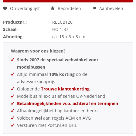
Op verlanglijst
Beoordelen
Aanbevelen
Productnr.:
REECB126
Schaal:
HO 1:87
Afmeting:
ca. 15 x 6 x 5 cm.
Waarom voor ons kiezen?
Sinds 2007 de speciaal webwinkel voor
modelbussen
Altijd minimaal
10% korting
op de
adviesverkoopprijs
Oplopende
Trouwe klantenkorting
Modelbus.nl exclusief series OV-Nederland
Betaalmogelijkheden w.o. achteraf en termijnen
Afhaalmogelijkheid op kantoor en beurs.
Voldoen
wel
aan regels ACM en AVG
Versturen met Post.nl en DHL