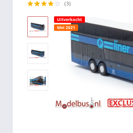
(
3
)
UItverkocht
Mei 2021