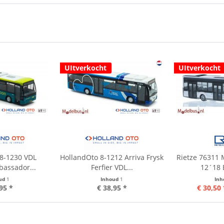
UItverkocht
UItverkocht
 8-1230 VDL
HollandOto 8-1212 Arriva Frysk
Rietze 76311 
bassador...
Ferfier VDL...
12´18 
ud
1
Inhoud
1
In
95 *
€ 38,95 *
€ 30,50 