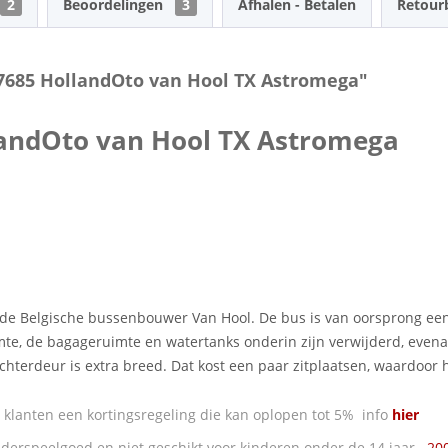
2
Beoordelingen
3
Afhalen - Betalen
Retour
-7685 HollandOto van Hool TX Astromega"
landOto van Hool TX Astromega
de Belgische bussenbouwer Van Hool. De bus is van oorsprong een
te, de bagageruimte en watertanks onderin zijn verwijderd, evena
hterdeur is extra breed. Dat kost een paar zitplaatsen, waardoor h
klanten een kortingsregeling die kan oplopen tot 5% info
hier
derspeelgoed en niet geschikt voor kinderen onder de 14 jaar.
20