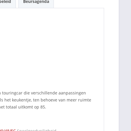
beleid
Beursagenda
 touringcar die verschillende aanpassingen
ls het keukentje, ten behoeve van meer ruimte
et totaal uitkomt op 85.
09/48/EC
Speelgoedveiligheid.