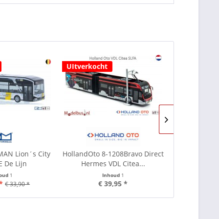
UItverkocht
Resin
MAN Lion´s City
HollandOto 8-1208Bravo Direct
HollandOt
E De Lijn
Hermes VDL Citea...
MBG205 Jonc
houd
1
Inhoud
1
I
*
€ 39,95 *
€ 1
€ 33,90 *