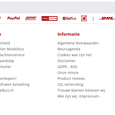
|
e
Informatie
enheid
Algemene Voorwaarden
lier Modelbus
Beursagenda
lachtenservice
Cookies wat zijn het
 aankoop
Disclaimer
mulier
GDPR - AVG
Onze missie
verkopen?
Product reviews
fhalen bestelling
SSL-verbinding
lbus.nl
Trouwe klanten belonen wij
Wie zijn wij -Impressum -