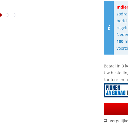
Indie
zodra
beric
regel
Neder
100
m
voorz
Betaal in 3 k
Uw bestellin
kantoor en 
Vergelijk