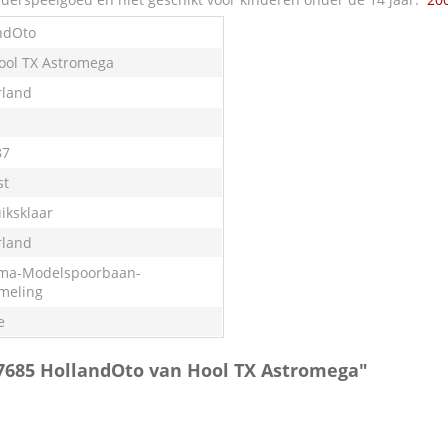
ndOto
ool TX Astromega
land
87
st
iksklaar
land
ma-Modelspoorbaan-
meling
e
-7685 HollandOto van Hool TX Astromega"