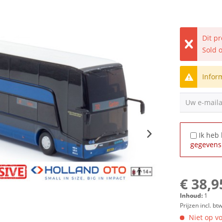
Dit p
Sold 
Infor
Uw e-mail
Ik heb
gegevens
€ 38,9
Inhoud:
1
Prijzen incl. bt
Niet op vo