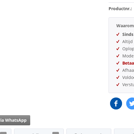
Productnr.:
Waarom 
Sinds
Altij
Oplo
Model
Betaa
Afhaa
Vold
Verst
via WhatsApp