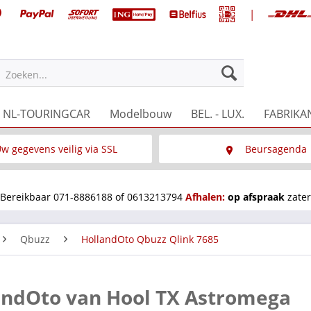
|
Zoeken...
NL-TOURINGCAR
Modelbouw
BEL. - LUX.
FABRIKA
w gegevens veilig via SSL
Beursagenda
Wat is SSL
Wij staan op diverse 
Bereikbaar 071-8886188 of 0613213794
Afhalen:
op afspraak
zater
Qbuzz
HollandOto Qbuzz Qlink 7685
landOto van Hool TX Astromega