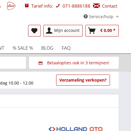
Tarief info:
071-8886188
Contact
Service/hulp
Mijn account
€ 0,00 *
NT
% SALE %
BLOG
FAQ
Betaalopties ook in 3 termijnen!
beurzen
Via Multisafepay (veilig via SSL)
Verzameling verkopen?
dag 10.00 - 12.00