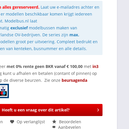
n alles gereserveerd.
Laat uw e-mailadres achter en
 er modellen beschikbaar komen krijgt iedereen
ht. Modelbus.nl laat
matig
exclusief
modelbussen maken van
landse OV-bedrijven. De series zijn
max.
odellen groot per uitvoering. Compleet bedrukt en
ien van kenteken, busnummer en alle details.
eer
met 0% rente geen BKR vanaf € 100,00
met
in3
g kunt u afhalen en betalen (contant of pinnen) op
op de diverse beurzen. Zie onze
beursagenda
Heeft u een vraag over dit artikel?
en
Op verlanglijst
Beoordelen
Aanbevelen