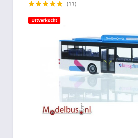
(
11
)
UItverkocht