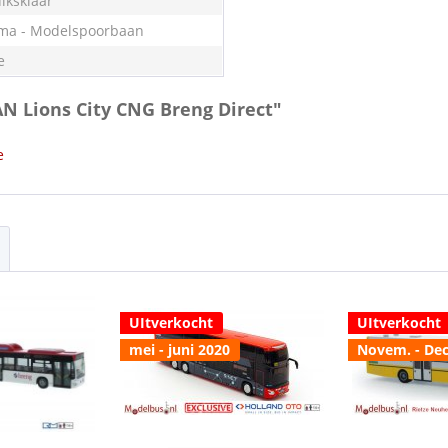
iksklaar
ma - Modelspoorbaan
e
AN Lions City CNG Breng Direct"
e
UItverkocht
UItverkocht
mei - juni 2020
Novem. - De