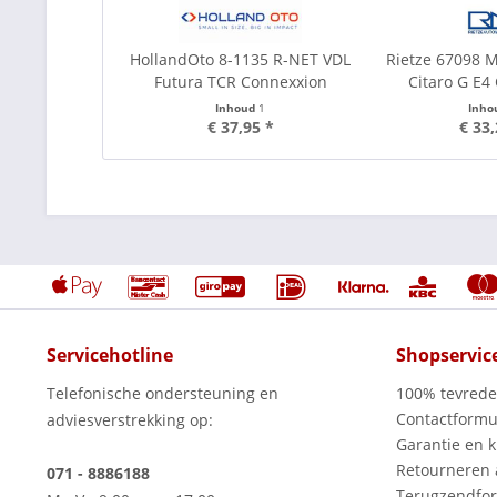
HollandOto 8-1135 R-NET VDL
Rietze 67098 
Futura TCR Connexxion
Citaro G E
Inhoud
1
Inho
€ 37,95 *
€ 33,
Servicehotline
Shopservic
Telefonische ondersteuning en
100% tevred
Contactformu
adviesverstrekking op:
Garantie en k
Retourneren
071 - 8886188
Terugzendfor