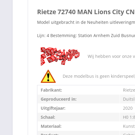
Rietze 72740 MAN Lions City CN
Model uitgebracht in de Neuheiten uitleveringm
Lijn: 4 Bestemming: Station Arnhem Zuid Busn
Wij hebben voor onze va
Deze modelbus is geen kinderspeelg
Fabrikant:
Rietz
Geproduceerd in:
Duits
Uitgiftejaar:
2020
Schaal:
H0 1:
Materiaal:
Kunst