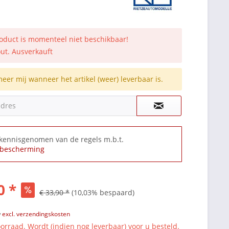
roduct is momenteel niet beschikbaar!
out. Ausverkauft
meer mij wanneer het artikel (weer) leverbaar is.
adres
 kennisgenomen van de regels m.b.t.
bescherming
0 *
€ 33,90 *
(10,03% bespaard)
w
excl. verzendingskosten
orraad. Wordt (indien nog leverbaar) voor u besteld.