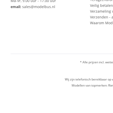
Ma-Vr, 9.00 uur - 17.00 uur
Veilig betalen
email:
sales@modelbus.nl
Verzameling 
Verzenden - a
Waarom Mode
* Alle prijzen incl. wette
Wij zijn telefonisch bereikbaar 
Modellen van topmerken: Riet