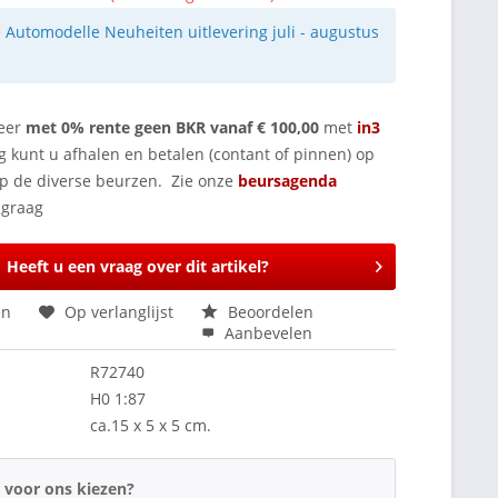
e Automodelle Neuheiten uitlevering juli - augustus
eer
met 0% rente geen BKR vanaf € 100,00
met
in3
g kunt u afhalen en betalen (contant of pinnen) op
op de diverse beurzen. Zie onze
beursagenda
Heeft u een vraag over dit artikel?
en
Op verlanglijst
Beoordelen
Aanbevelen
R72740
H0 1:87
ca.15 x 5 x 5 cm.
voor ons kiezen?