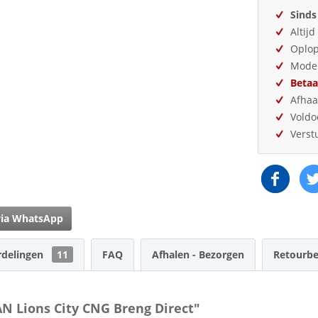
Sinds
Altij
Oplo
Model
Betaa
Afhaa
Vold
Verst
via WhatsApp
rdelingen
11
FAQ
Afhalen - Bezorgen
Retourbe
N Lions City CNG Breng Direct"