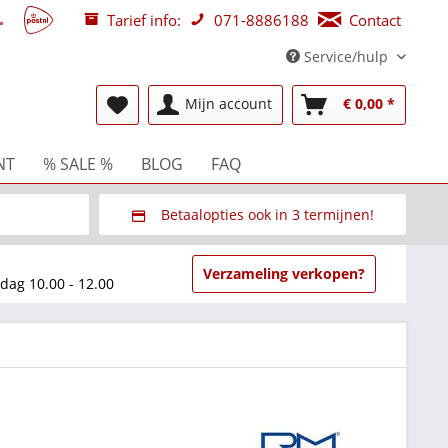
Tarief info:
071-8886188
Contact
Service/hulp
Mijn account
€ 0,00 *
NT
% SALE %
BLOG
FAQ
Betaalopties ook in 3 termijnen!
beurzen
Via Multisafepay (veilig via SSL)
Verzameling verkopen?
dag 10.00 - 12.00