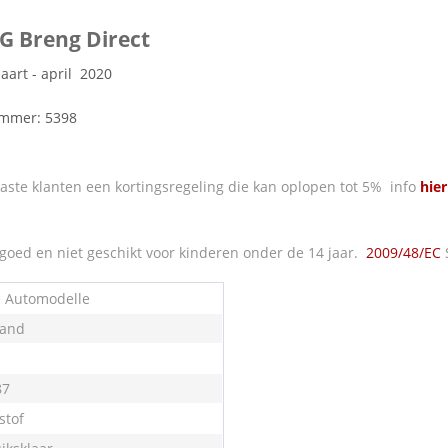
G Breng Direct
aart - april 2020
ummer: 5398
ste klanten een kortingsregeling die kan oplopen tot 5% info
hier
oed en niet geschikt voor kinderen onder de 14 jaar.
2009/48/EC
e Automodelle
land
87
stof