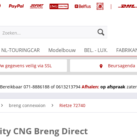
|
Zoeken...
NL-TOURINGCAR
Modelbouw
BEL. - LUX.
FABRIKA
w gegevens veilig via SSL
Beursagenda
Wat is SSL
Wij staan op diverse 
Bereikbaar 071-8886188 of 0613213794
Afhalen:
op afspraak
zater
breng connexxion
Rietze 72740
ity CNG Breng Direct