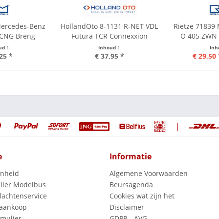
Mercedes-Benz
HollandOto 8-1131 R-NET VDL
Rietze 71839
4 CNG Breng
Futura TCR Connexxion
O 405 ZWN 
ud
1
Inhoud
1
In
25 *
€ 37,95 *
€ 29,50 
|
e
Informatie
enheid
Algemene Voorwaarden
lier Modelbus
Beursagenda
lachtenservice
Cookies wat zijn het
 aankoop
Disclaimer
mulier
GDPR - AVG