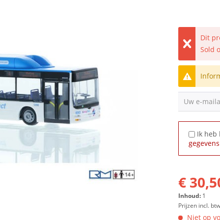
Dit p
Sold 
Infor
Uw e-mail
Ik heb
gegevens
€ 30,5
Inhoud:
1
Prijzen incl. bt
Niet op vo