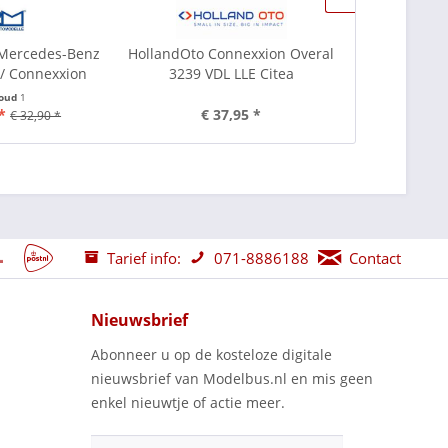
 Mercedes-Benz
HollandOto Connexxion Overal
HollandOto 8
/ Connexxion
3239 VDL LLE Citea
LLE 120 
houd
1
I
*
€ 37,95 *
€ 
€ 32,90 *
Tarief info:
071-8886188
Contact
Nieuwsbrief
Abonneer u op de kosteloze digitale
nieuwsbrief van Modelbus.nl en mis geen
enkel nieuwtje of actie meer.