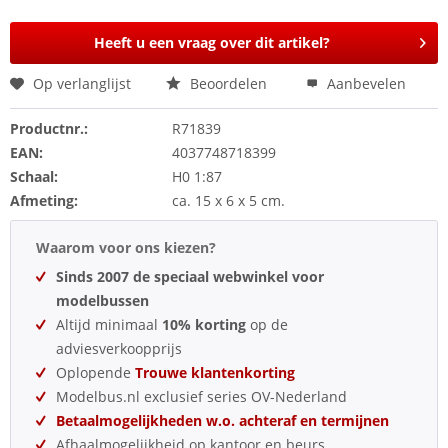
Heeft u een vraag over dit artikel?
Op verlanglijst
Beoordelen
Aanbevelen
Productnr.:
R71839
EAN:
4037748718399
Schaal:
H0 1:87
Afmeting:
ca. 15 x 6 x 5 cm.
Waarom voor ons kiezen?
Sinds 2007 de speciaal webwinkel voor
modelbussen
Altijd minimaal
10% korting
op de
adviesverkoopprijs
Oplopende
Trouwe klantenkorting
Modelbus.nl exclusief series OV-Nederland
Betaalmogelijkheden w.o. achteraf en termijnen
Afhaalmogelijkheid op kantoor en beurs.