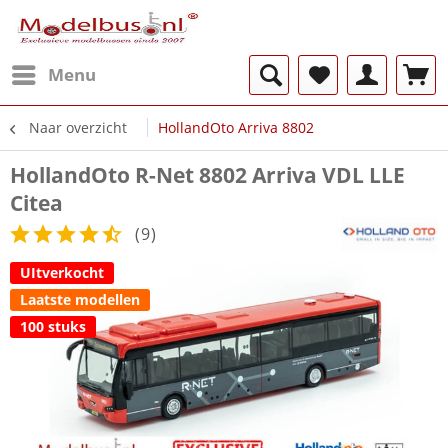
Menu
Naar overzicht
HollandOto Arriva 8802
HollandOto R-Net 8802 Arriva VDL LLE
Citea
(
9
)
UItverkocht
Laatste modellen
100 stuks