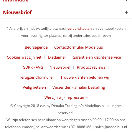
Nieuwsbrief
* Alle prijzen incl. wettelijke btw excl.
verzendkosten
en eventueel kosten
voor levering ter plaatse, tenzij anderszins beschreven
Beursagenda
Contactformulier Modelbus
Cookies wat zijn het
Disclaimer
Garantie en klachtenservice
GDPR - AVG
Nieuwsbrief
Product reviews
Terugzendformulier
Trouwe klanten belonen wij
Veilig betalen
Verzenden - afhalen bestelling
Wie zijn wij -Impressum -
© Copyright 2018 e.v. by Dimako Trading h/o Modelbus.nl - all rights
reserved -
Wij zijn telefonisch bereikbaar op werkdagen tussen 09:00 - 17:00 op ons
telefoonnummer (incl antwoordservice) 0718886188 | sales@modelbus.nl