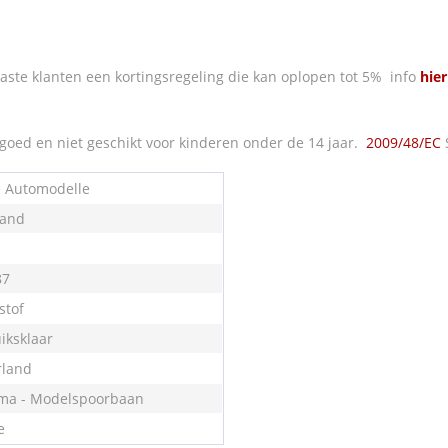
ste klanten een kortingsregeling die kan oplopen tot 5% info
hier
oed en niet geschikt voor kinderen onder de 14 jaar.
2009/48/EC
e Automodelle
land
87
stof
iksklaar
land
ma - Modelspoorbaan
e