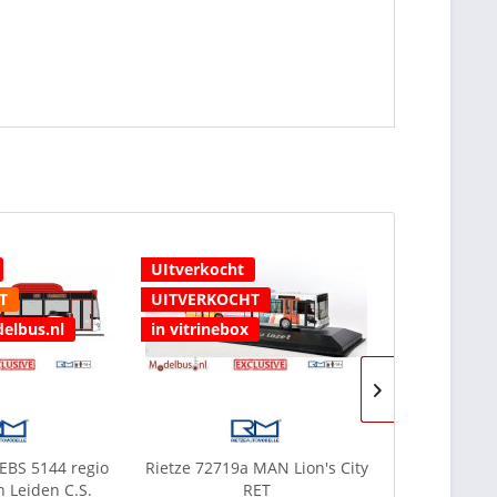
UItverkocht
UItverkocht
T
UITVERKOCHT
UITVERKOC
delbus.nl
in vitrinebox
 EBS 5144 regio
Rietze 72719a MAN Lion's City
Rietze 7345
 Leiden C.S.
RET
Haaglande