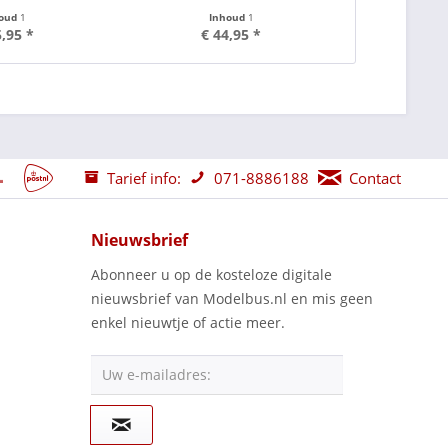
houd
1
Inhoud
1
I
5,95 *
€ 44,95 *
€ 
Tarief info:
071-8886188
Contact
Nieuwsbrief
Abonneer u op de kosteloze digitale
nieuwsbrief van Modelbus.nl en mis geen
enkel nieuwtje of actie meer.
Uw e-mailadres: