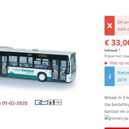
Dit p
Sold 
€ 33,0
Inhoud:
1
Prijzen incl. bt
Niet op vo
Rietz
2019
Betaal in 3 k
Uw bestellin
kantoor en 