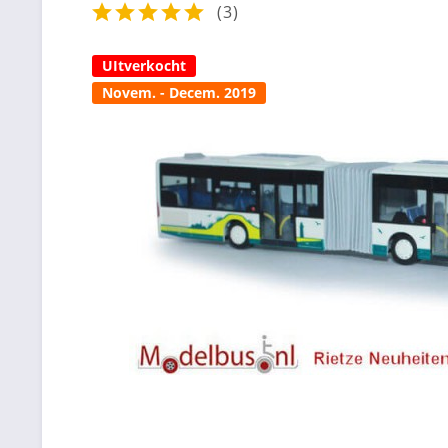
(
3
)
UItverkocht
Novem. - Decem. 2019