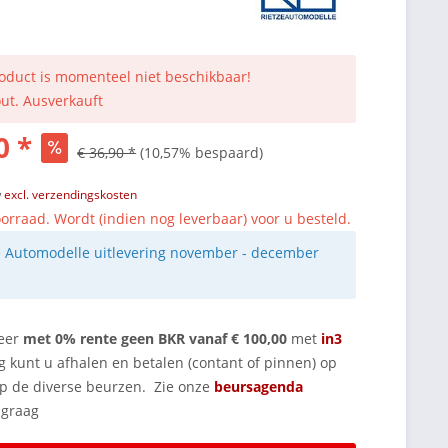
roduct is momenteel niet beschikbaar!
out. Ausverkauft
0 *
€ 36,90 *
(10,57% bespaard)
w
excl. verzendingskosten
orraad. Wordt (indien nog leverbaar) voor u besteld.
e Automodelle uitlevering november - december
eer
met 0% rente geen BKR vanaf € 100,00
met
in3
g kunt u afhalen en betalen (contant of pinnen) op
op de diverse beurzen. Zie onze
beursagenda