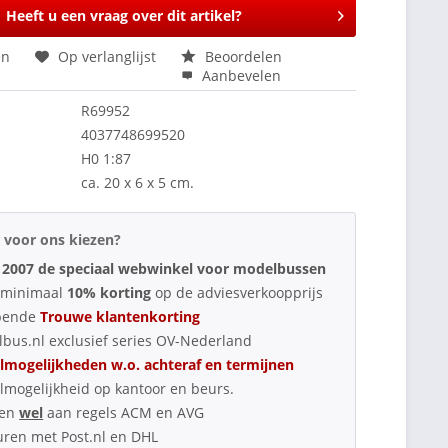
Heeft u een vraag over dit artikel?
en
Op verlanglijst
Beoordelen
Aanbevelen
R69952
4037748699520
H0 1:87
ca. 20 x 6 x 5 cm.
voor ons kiezen?
 2007 de speciaal webwinkel voor modelbussen
d minimaal
10% korting
op de adviesverkoopprijs
pende
Trouwe klantenkorting
bus.nl exclusief series OV-Nederland
lmogelijkheden w.o. achteraf en termijnen
lmogelijkheid op kantoor en beurs.
oen
wel
aan regels ACM en AVG
uren met Post.nl en DHL