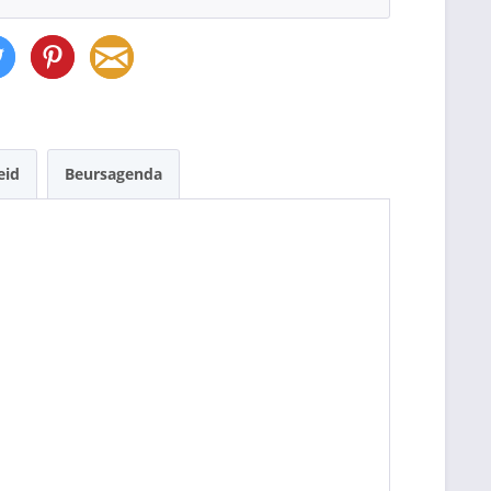
eid
Beursagenda