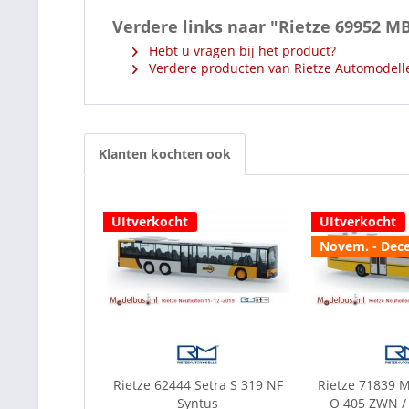
Verdere links naar "Rietze 69952 M
Hebt u vragen bij het product?
Verdere producten van Rietze Automodell
Klanten kochten ook
UItverkocht
UItverkocht
Novem. - Dec
Rietze 62444 Setra S 319 NF
Rietze 71839 
Syntus
O 405 ZWN /