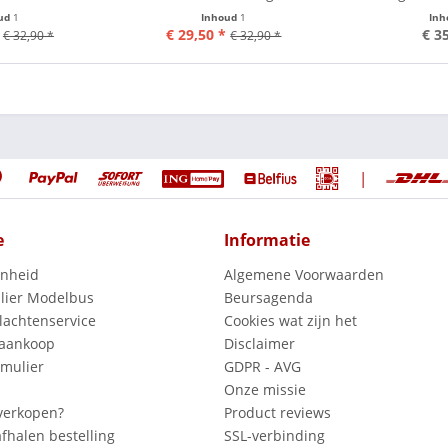
ud
1
Inhoud
1
In
€ 29,50 *
€ 3
€ 32,90 *
€ 32,90 *
|
e
Informatie
enheid
Algemene Voorwaarden
lier Modelbus
Beursagenda
lachtenservice
Cookies wat zijn het
 aankoop
Disclaimer
mulier
GDPR - AVG
Onze missie
verkopen?
Product reviews
fhalen bestelling
SSL-verbinding