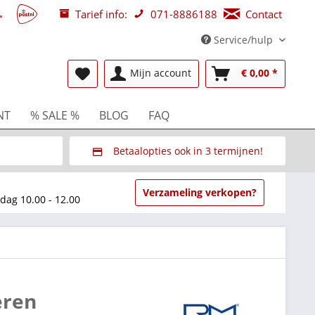
Tarief info:
071-8886188
Contact
Service/hulp
Mijn account
€ 0,00 *
NT
% SALE %
BLOG
FAQ
Betaalopties ook in 3 termijnen!
beurzen
Via Multisafepay (veilig via SSL)
Verzameling verkopen?
dag 10.00 - 12.00
eren