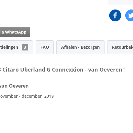
via WhatsApp
rdelingen
3
FAQ
Afhalen - Bezorgen
Retourbel
B Citaro Uberland G Connexxion - van Oeveren"
 van Oeveren
g november - december 2019