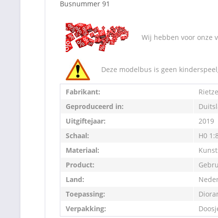
Busnummer 91
Wij hebben voor onze va
Deze modelbus is geen kinderspeelg
Fabrikant:
Rietz
Geproduceerd in:
Duits
Uitgiftejaar:
2019
Schaal:
H0 1:
Materiaal:
Kunst
Product:
Gebru
Land:
Neder
Toepassing:
Diora
Verpakking:
Doosj