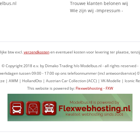
lbus.nl
Trouwe klanten belonen wij
Wie zijn wij -Impressum -
lijke btw excl.
verzendkosten
en eventueel kosten voor levering ter plaatse, tenz
© Copyright 2018 e.v. by Dimako Trading h/o Modelbus.nl - all rights reserved -
op werkdagen tussen 09:00 - 17:00 op ons telefoonnummer (incl antwoordservice)
ze | AWM | HollandOto | Austrian Car Collection (ACC) | VK-Modelle | Iconic Re
This website is powered by:
Flexwebhosting - FXW