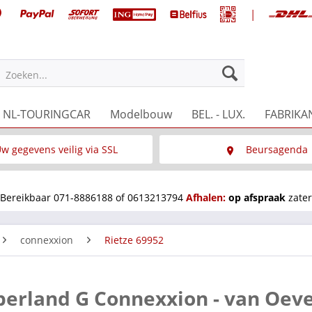
|
Zoeken...
NL-TOURINGCAR
Modelbouw
BEL. - LUX.
FABRIKA
w gegevens veilig via SSL
Beursagenda
Wat is SSL
Wij staan op diverse 
Bereikbaar 071-8886188 of 0613213794
Afhalen:
op afspraak
zater
connexxion
Rietze 69952
berland G Connexxion - van Oev