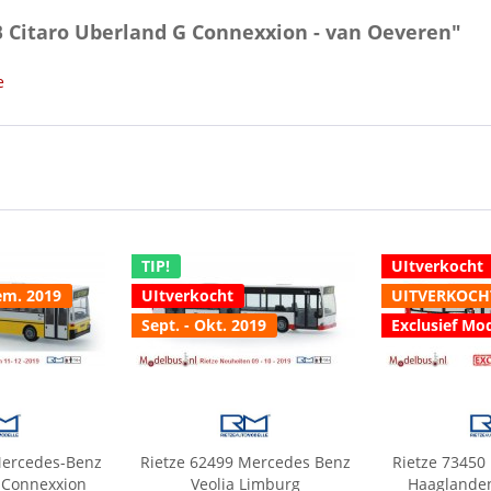
B Citaro Uberland G Connexxion - van Oeveren"
e
TIP!
UItverkocht
em. 2019
UItverkocht
UITVERKOCH
Sept. - Okt. 2019
Exclusief Mo
Mercedes-Benz
Rietze 62499 Mercedes Benz
Rietze 73450
 Connexxion
Veolia Limburg
Haaglanden