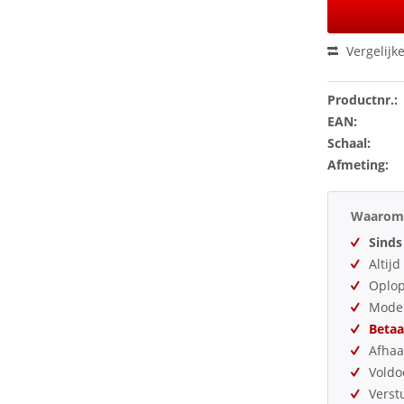
Vergelijk
Productnr.:
EAN:
Schaal:
Afmeting:
Waarom 
Sinds
Altij
Oplo
Model
Betaa
Afhaa
Vold
Verst