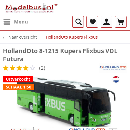
Menu
Naar overzicht
HollandOto Kupers Flixbus
HollandOto 8-1215 Kupers Flixbus VDL
Futura
(
2
)
UItverkocht
SCHAAL 1:50