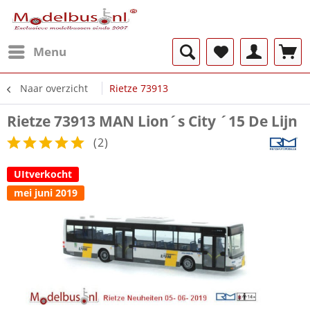
Menu
Naar overzicht
Rietze 73913
Rietze 73913 MAN Lion´s City ´15 De Lijn
(
2
)
UItverkocht
mei juni 2019