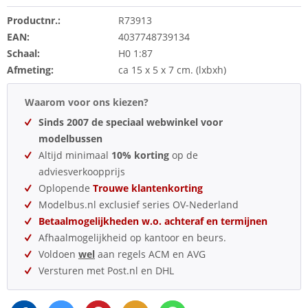
Productnr.:
R73913
EAN:
4037748739134
Schaal:
H0 1:87
Afmeting:
ca 15 x 5 x 7 cm. (lxbxh)
Waarom voor ons kiezen?
Sinds 2007 de speciaal webwinkel voor
modelbussen
Altijd minimaal
10% korting
op de
adviesverkoopprijs
Oplopende
Trouwe klantenkorting
Modelbus.nl exclusief series OV-Nederland
Betaalmogelijkheden w.o. achteraf en termijnen
Afhaalmogelijkheid op kantoor en beurs.
Voldoen
wel
aan regels ACM en AVG
Versturen met Post.nl en DHL