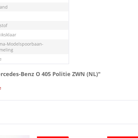
land
stof
iksklaar
ma-Modelspoorbaan-
meling
e
ercedes-Benz O 405 Politie ZWN (NL)"
e