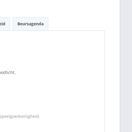
eid
Beursagenda
odlicht.
Speelgoedveiligheid.