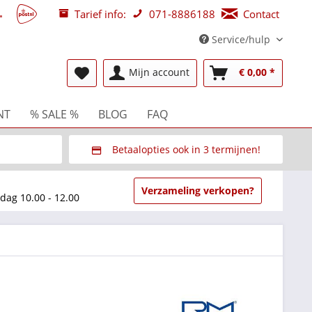
Tarief info:
071-8886188
Contact
Service/hulp
Mijn account
€ 0,00 *
NT
% SALE %
BLOG
FAQ
Betaalopties ook in 3 termijnen!
beurzen
Via Multisafepay (veilig via SSL)
Verzameling verkopen?
dag 10.00 - 12.00