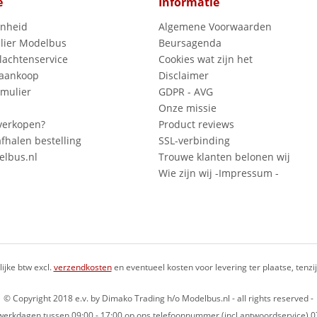
e
Informatie
enheid
Algemene Voorwaarden
lier Modelbus
Beursagenda
lachtenservice
Cookies wat zijn het
 aankoop
Disclaimer
mulier
GDPR - AVG
Onze missie
verkopen?
Product reviews
fhalen bestelling
SSL-verbinding
lbus.nl
Trouwe klanten belonen wij
Wie zijn wij -Impressum -
lijke btw excl.
verzendkosten
en eventueel kosten voor levering ter plaatse, tenz
© Copyright 2018 e.v. by Dimako Trading h/o Modelbus.nl - all rights reserved -
op werkdagen tussen 09:00 - 17:00 op ons telefoonnummer (incl antwoordservice)