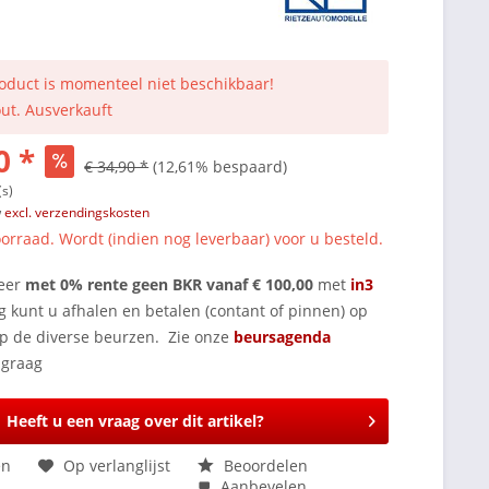
roduct is momenteel niet beschikbaar!
out. Ausverkauft
0 *
€ 34,90 *
(12,61% bespaard)
(s)
w
excl. verzendingskosten
orraad. Wordt (indien nog leverbaar) voor u besteld.
eer
met 0% rente geen BKR vanaf € 100,00
met
in3
g kunt u afhalen en betalen (contant of pinnen) op
op de diverse beurzen. Zie onze
beursagenda
Heeft u een vraag over dit artikel?
en
Op verlanglijst
Beoordelen
Aanbevelen