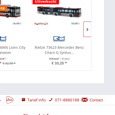
UItverkocht
UItverkocht
018
November 2
 MAN Lions City
Rietze 73623 Mercedes Benz
Rietze 7183
exxion
Citaro G Syntus...
O405 Con
houd
1
Inhoud
1 Stuk(s)
Inho
*
€ 33,25 *
€ 30,50
€ 32,90 *
Tarief info:
071-8886188
Contact