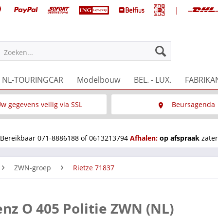
|
Zoeken...
NL-TOURINGCAR
Modelbouw
BEL. - LUX.
FABRIKA
w gegevens veilig via SSL
Beursagenda
Wat is SSL
Wij staan op diverse 
Bereikbaar 071-8886188 of 0613213794
Afhalen:
op afspraak
zater
ZWN-groep
Rietze 71837
nz O 405 Politie ZWN (NL)