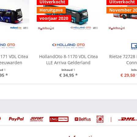
UItverkocht
UItverkocht
Heruitgave
November 2
voorjaar 2020
171 VDL Citea
HollandOto 8-1170 VDL Citea
Rietze 72728
 Leeuwarden
LLE Arriva Gelderland
Conn
ud
1
Inhoud
1
In
95 *
€ 34,95 *
€ 29,50 
|