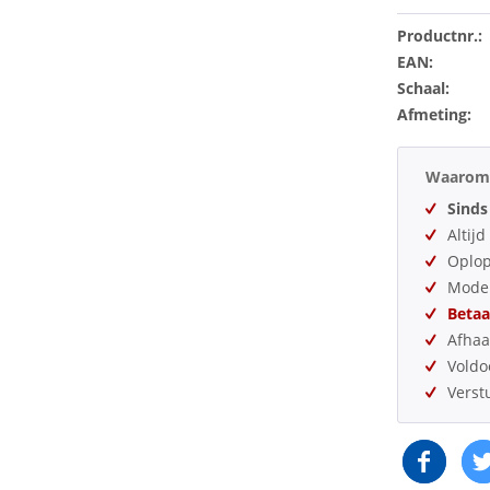
Productnr.:
EAN:
Schaal:
Afmeting:
Waarom 
Sinds
Altij
Oplo
Model
Betaa
Afhaa
Vold
Verst