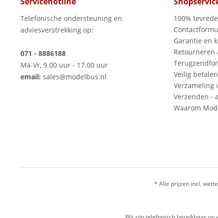
Servicehotline
Shopservic
Telefonische ondersteuning en
100% tevred
Contactformu
adviesverstrekking op:
Garantie en k
Retourneren
071 - 8886188
Terugzendfor
Ma-Vr, 9.00 uur - 17.00 uur
Veilig betalen
email:
sales@modelbus.nl
Verzameling 
Verzenden - a
Waarom Mode
* Alle prijzen incl. wette
Wij zijn telefonisch bereikbaar 