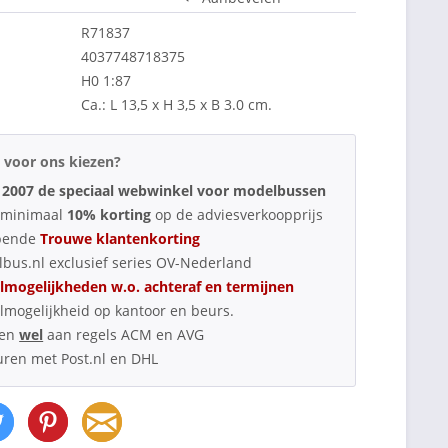
R71837
4037748718375
H0 1:87
Ca.: L 13,5 x H 3,5 x B 3.0 cm.
voor ons kiezen?
 2007 de speciaal webwinkel voor modelbussen
d minimaal
10% korting
op de adviesverkoopprijs
pende
Trouwe klantenkorting
bus.nl exclusief series OV-Nederland
lmogelijkheden w.o. achteraf en termijnen
lmogelijkheid op kantoor en beurs.
oen
wel
aan regels ACM en AVG
uren met Post.nl en DHL