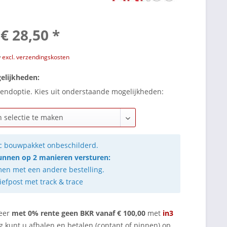
€ 28,50 *
w
excl. verzendingskosten
elijkheden:
endoptie. Kies uit onderstaande mogelijkheden:
ec bouwpakket onbeschilderd.
unnen op 2 manieren versturen:
en met een andere bestelling.
iefpost met track & trace
eer
met 0% rente geen BKR vanaf € 100,00
met
in3
g kunt u afhalen en betalen (contant of pinnen) op