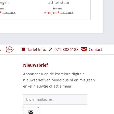
regen
achter stuur
decalvel
houd
1
Inhoud
1
I
*
€ 10,10 *
vanaf
€ 20,70 *
€ 13,10 *
Tarief info:
071-8886188
Contact
Nieuwsbrief
Abonneer u op de kosteloze digitale
nieuwsbrief van Modelbus.nl en mis geen
enkel nieuwtje of actie meer.
Uw e-mailadres: