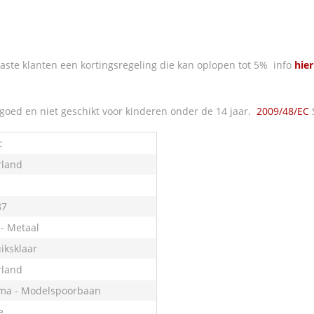
ste klanten een kortingsregeling die kan oplopen tot 5% info
hier
oed en niet geschikt voor kinderen onder de 14 jaar.
2009/48/EC
c
land
87
 - Metaal
iksklaar
land
ma - Modelspoorbaan
e