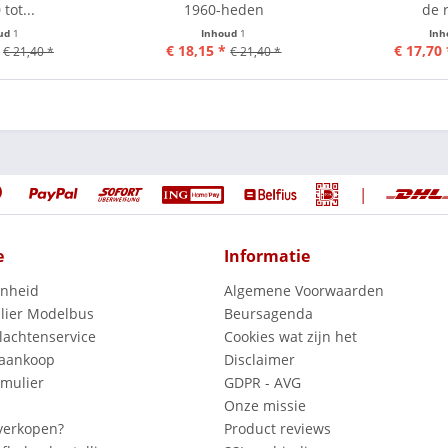
 tot...
1960-heden
de 
ud
1
Inhoud
1
In
€ 18,15 *
€ 17,70 
€ 21,40 *
€ 21,40 *
|
e
Informatie
enheid
Algemene Voorwaarden
lier Modelbus
Beursagenda
lachtenservice
Cookies wat zijn het
 aankoop
Disclaimer
mulier
GDPR - AVG
Onze missie
verkopen?
Product reviews