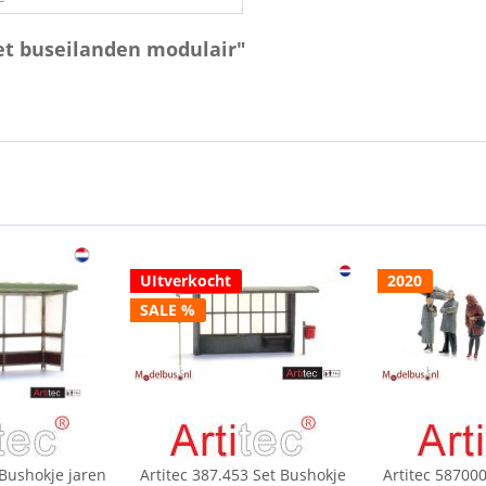
Set buseilanden modulair"
UItverkocht
2020
SALE %
 Bushokje jaren
Artitec 387.453 Set Bushokje
Artitec 58700