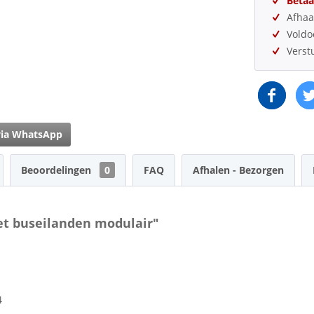
Betaa
Afhaa
Vold
Verst
via WhatsApp
Beoordelingen
0
FAQ
Afhalen - Bezorgen
Set buseilanden modulair"
4