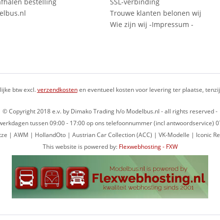
fhalen bestelling
SSL-verbinding
lbus.nl
Trouwe klanten belonen wij
Wie zijn wij -Impressum -
lijke btw excl.
verzendkosten
en eventueel kosten voor levering ter plaatse, tenz
© Copyright 2018 e.v. by Dimako Trading h/o Modelbus.nl - all rights reserved -
op werkdagen tussen 09:00 - 17:00 op ons telefoonnummer (incl antwoordservice)
ze | AWM | HollandOto | Austrian Car Collection (ACC) | VK-Modelle | Iconic Re
This website is powered by:
Flexwebhosting - FXW