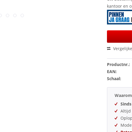
kantoor en 
Vergelijk
Productnr.:
EAN:
Schaal:
Waarom 
Sinds
Altij
Oplo
Model