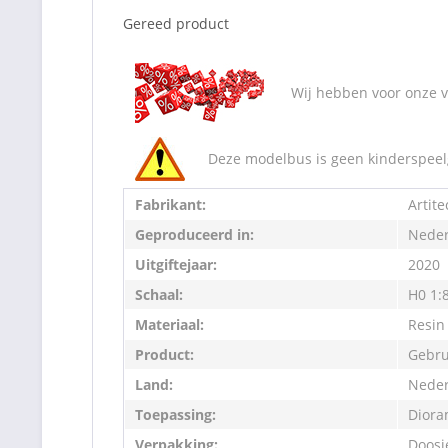
Gereed product
Wij hebben voor onze va
Deze modelbus is geen kinderspeelg
Fabrikant:
Artite
Geproduceerd in:
Neder
Uitgiftejaar:
2020
Schaal:
H0 1:
Materiaal:
Resin
Product:
Gebru
Land:
Neder
Toepassing:
Diora
Verpakking:
Doosj