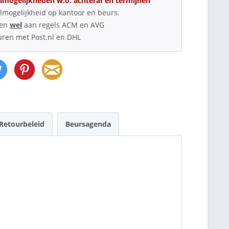
lmogelijkheden w.o. achteraf en termijnen
lmogelijkheid op kantoor en beurs.
oen
wel
aan regels ACM en AVG
uren met Post.nl en DHL
Retourbeleid
Beursagenda