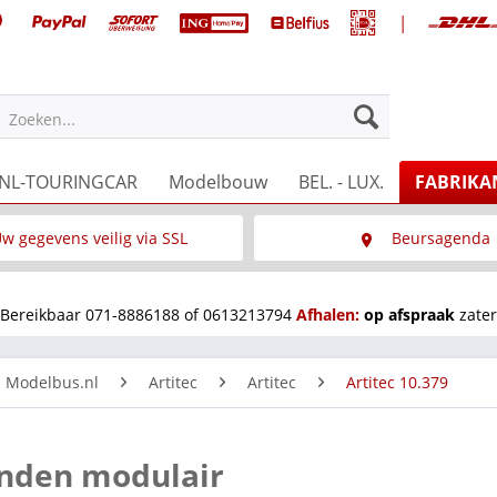
|
Zoeken...
NL-TOURINGCAR
Modelbouw
BEL. - LUX.
FABRIKA
w gegevens veilig via SSL
Beursagenda
Wat is SSL
Wij staan op diverse 
Bereikbaar 071-8886188 of 0613213794
Afhalen:
op afspraak
zater
n Modelbus.nl
Artitec
Artitec
Artitec 10.379
landen modulair