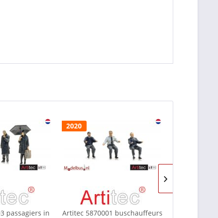
2020
met andere 
03 passagiers in
Artitec 5870001 buschauffeurs
Artitec 10