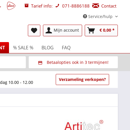
Tarief info:
071-8886188
Contact
Service/hulp
Mijn account
€ 0,00 *
NT
% SALE %
BLOG
FAQ
Betaalopties ook in 3 termijnen!
beurzen
Via Multisafepay (veilig via SSL)
Verzameling verkopen?
dag 10.00 - 12.00