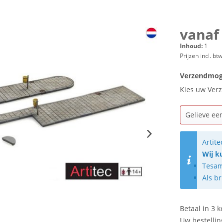
vanaf 
Inhoud:
1
Prijzen incl. bt
Verzendmog
Kies uw Verz
Artit
Wij k
Tesam
Als br
Betaal in 3 k
Uw bestellin