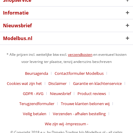
Shopservice
Informatie
Nieuwsbrief
Modelbus.nl
* Alle prijzen incl. wettelijke btw excl.
verzendkosten
en eventueel kosten
voor levering ter plaatse, tenzij anderszins beschreven
Beursagenda
Contactformulier Modelbus
Cookies wat zijn het
Disclaimer
Garantie en klachtenservice
GDPR - AVG
Nieuwsbrief
Product reviews
Terugzendformulier
Trouwe klanten belonen wij
Veilig betalen
Verzenden - afhalen bestelling
Wie zijn wij -Impressum -
© Copyright 2018 e.v. by Dimako Trading h/o Modelbus.nl - all rights