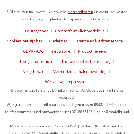
* Alle prijzen incl. wettelijke btw excl.
verzendkosten
en eventueel kosten
voor levering ter plaatse, tenzij anderszins beschreven
Beursagenda
Contactformulier Modelbus
Cookies wat zijn het
Disclaimer
Garantie en klachtenservice
GDPR - AVG
Nieuwsbrief
Product reviews
Terugzendformulier
Trouwe klanten belonen wij
Veilig betalen
Verzenden - afhalen bestelling
Wie zijn wij -Impressum -
© Copyright 2018 e.v. by Dimako Trading h/o Modelbus.nl - all rights
reserved -
Wij zijn telefonisch bereikbaar op werkdagen tussen 09:00 - 17:00 op ons
telefoonnummer (incl antwoordservice) 0718886188 | sales@modelbus.nl
|
Modellen van topmerken: Rietze | AWM | HollandOto | Austrian Car
Collection (ACC) | VK-Modelle | Iconic Replicas | Otero Sclae Models |