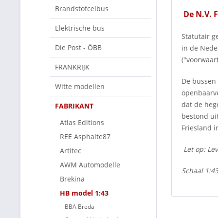
Brandstofcelbus
De N.V. 
Elektrische bus
Statutair 
Die Post - ÖBB
in de Nede
("voorwaart
FRANKRIJK
De bussen w
Witte modellen
openbaarve
dat de hege
FABRIKANT
bestond ui
Atlas Editions
Friesland i
REE Asphalte87
Let op: Lev
Artitec
AWM Automodelle
Schaal 1:4
Brekina
HB model 1:43
BBA Breda