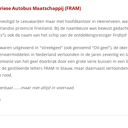
Friese Autobus Maatschappij (FRAM)
gevestigd te Leeuwarden maar met hoofdkantoor in Heerenveen, was
rlandse provincie Friesland. Bij de naamkeuze was bewust gedach
s"), ook de naam van het schip van de ontdekkingsreiziger Fridtjo
aren uitgevoerd in "streekgeel" (ook genoemd "OV-geel"), de okerge
rvoermiddelen in Nederland vertoonden in de jaren zeventig en ta
monie van het geel doorbrak door een grote serie bussen in een lich
t de gestileerde letters FRAM in blauw, maar daarnaast vertoonde
n rood.
erbaar.......maar niet altijd in voorraad.
3