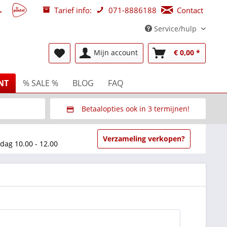
Tarief info:
071-8886188
Contact
Service/hulp
Mijn account
€ 0,00 *
NT
% SALE %
BLOG
FAQ
Betaalopties ook in 3 termijnen!
beurzen
Via Multisafepay (veilig via SSL)
Verzameling verkopen?
dag 10.00 - 12.00