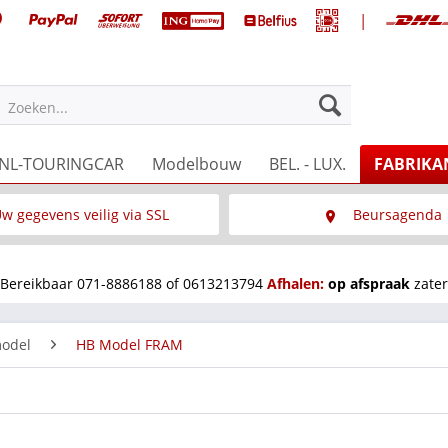
|
Zoeken...
NL-TOURINGCAR
Modelbouw
BEL. - LUX.
FABRIKA
w gegevens veilig via SSL
Beursagenda
Wat is SSL
Wij staan op diverse 
Bereikbaar 071-8886188 of 0613213794
Afhalen:
op afspraak
zater
odel
HB Model FRAM