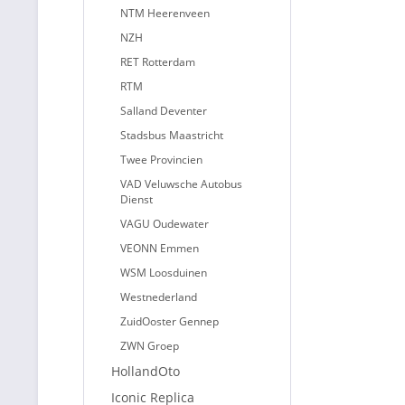
NTM Heerenveen
NZH
RET Rotterdam
RTM
Salland Deventer
Stadsbus Maastricht
Twee Provincien
VAD Veluwsche Autobus
Dienst
VAGU Oudewater
VEONN Emmen
WSM Loosduinen
Westnederland
ZuidOoster Gennep
ZWN Groep
HollandOto
Iconic Replica