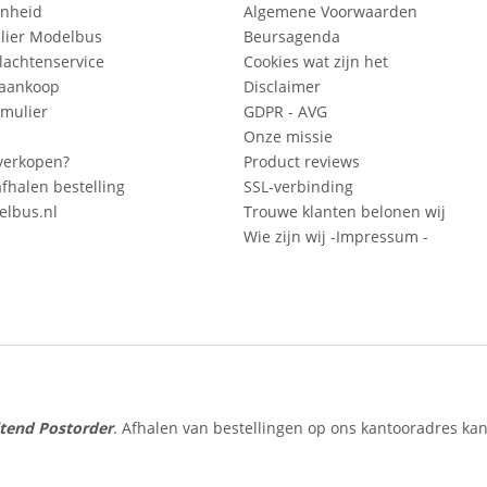
enheid
Algemene Voorwaarden
lier Modelbus
Beursagenda
lachtenservice
Cookies wat zijn het
 aankoop
Disclaimer
mulier
GDPR - AVG
Onze missie
verkopen?
Product reviews
fhalen bestelling
SSL-verbinding
lbus.nl
Trouwe klanten belonen wij
Wie zijn wij -Impressum -
itend Postorder
. Afhalen van bestellingen op ons kantooradres kan