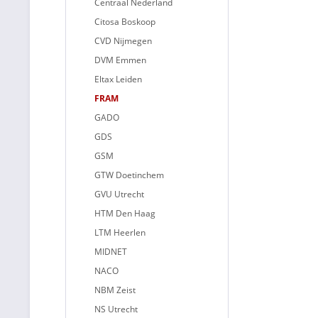
Centraal Nederland
Citosa Boskoop
CVD Nijmegen
DVM Emmen
Eltax Leiden
FRAM
GADO
GDS
GSM
GTW Doetinchem
GVU Utrecht
HTM Den Haag
LTM Heerlen
MIDNET
NACO
NBM Zeist
NS Utrecht