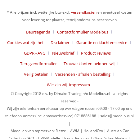
* Alle prijzen incl. wettelijke btw excl.
verzendkosten
en eventueel kosten
voor levering ter plaatse, tenzij anderszins beschreven
Beursagenda
Contactformulier Modelbus
Cookies wat zijn het
Disclaimer
Garantie en klachtenservice
GDPR - AVG
Nieuwsbrief
Product reviews
Terugzendformulier
Trouwe klanten belonen wij
Veilig betalen
Verzenden - afhalen bestelling
Wie zijn wij -Impressum -
© Copyright 2018 e.v. by Dimako Trading h/o Modelbus.nl - all rights
reserved -
Wij zijn telefonisch bereikbaar op werkdagen tussen 09:00 - 17:00 op ons
telefoonnummer (incl antwoordservice) 0718886188 | sales@modelbus.nl
|
Modellen van topmerken: Rietze | AWM | HollandOto | Austrian Car
Collection (ACC) | VK-Modelle | Iconic Replicas | Otero Sclae Models |