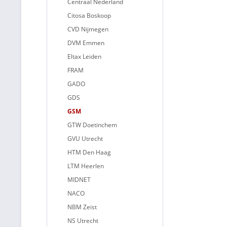
Centraal Nederland
Citosa Boskoop
CVD Nijmegen
DVM Emmen
Eltax Leiden
FRAM
GADO
GDS
GSM
GTW Doetinchem
GVU Utrecht
HTM Den Haag
LTM Heerlen
MIDNET
NACO
NBM Zeist
NS Utrecht