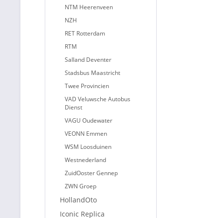
NTM Heerenveen
NZH
RET Rotterdam
RTM
Salland Deventer
Stadsbus Maastricht
Twee Provincien
VAD Veluwsche Autobus
Dienst
VAGU Oudewater
VEONN Emmen
WSM Loosduinen
Westnederland
ZuidOoster Gennep
ZWN Groep
HollandOto
Iconic Replica