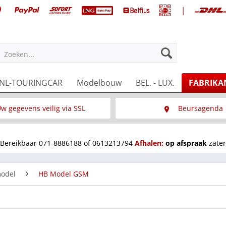
|
Zoeken...
NL-TOURINGCAR
Modelbouw
BEL. - LUX.
FABRIKA
w gegevens veilig via SSL
Beursagenda
Wat is SSL
Wij staan op diverse 
Bereikbaar 071-8886188 of 0613213794
Afhalen:
op afspraak
zater
odel
HB Model GSM