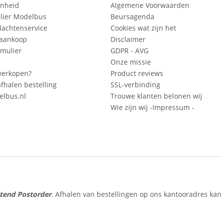
enheid
Algemene Voorwaarden
lier Modelbus
Beursagenda
lachtenservice
Cookies wat zijn het
 aankoop
Disclaimer
mulier
GDPR - AVG
Onze missie
verkopen?
Product reviews
fhalen bestelling
SSL-verbinding
lbus.nl
Trouwe klanten belonen wij
Wie zijn wij -Impressum -
itend Postorder
. Afhalen van bestellingen op ons kantooradres kan