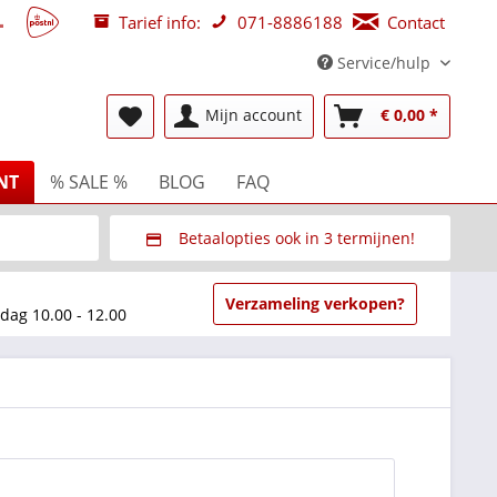
Tarief info:
071-8886188
Contact
Service/hulp
Mijn account
€ 0,00 *
NT
% SALE %
BLOG
FAQ
Betaalopties ook in 3 termijnen!
beurzen
Via Multisafepay (veilig via SSL)
Verzameling verkopen?
dag 10.00 - 12.00