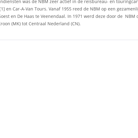
ijndiensten was de NBM zeer actief in de reisbureau- en touringcar
1] en Car-A-Van Tours. Vanaf 1955 reed de NBM op een gezamenlij
Soest en De Haas te Veenendaal. In 1971 werd deze door de NBM
roon (MK) tot Centraal Nederland (CN).