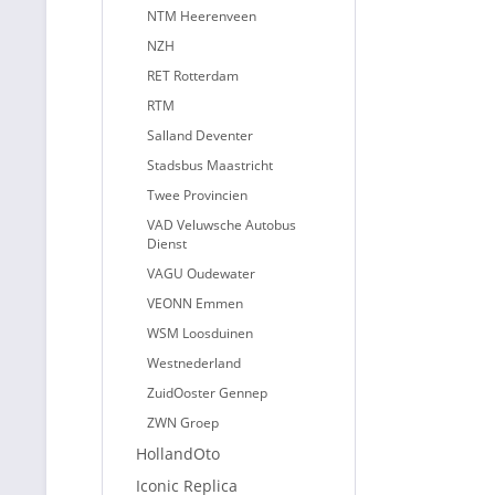
NTM Heerenveen
NZH
RET Rotterdam
RTM
Salland Deventer
Stadsbus Maastricht
Twee Provincien
VAD Veluwsche Autobus
Dienst
VAGU Oudewater
VEONN Emmen
WSM Loosduinen
Westnederland
ZuidOoster Gennep
ZWN Groep
HollandOto
Iconic Replica