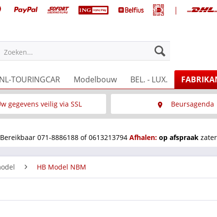
|
Zoeken...
NL-TOURINGCAR
Modelbouw
BEL. - LUX.
FABRIKA
w gegevens veilig via SSL
Beursagenda
Wat is SSL
Wij staan op diverse 
Bereikbaar 071-8886188 of 0613213794
Afhalen:
op afspraak
zater
odel
HB Model NBM