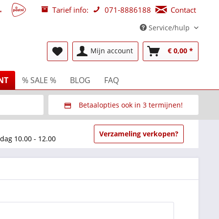
Tarief info:
071-8886188
Contact
Service/hulp
Mijn account
€ 0,00 *
NT
% SALE %
BLOG
FAQ
Betaalopties ook in 3 termijnen!
beurzen
Via Multisafepay (veilig via SSL)
Verzameling verkopen?
dag 10.00 - 12.00