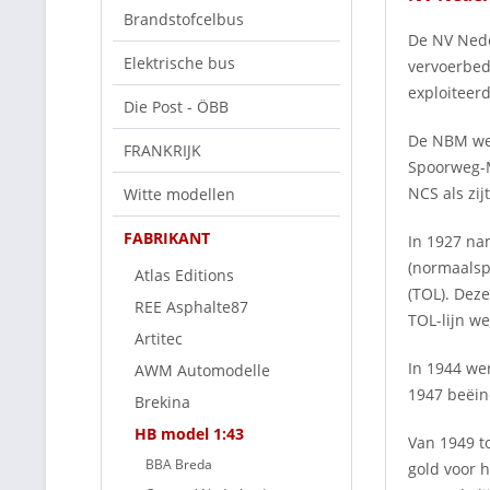
Brandstofcelbus
De NV Nede
Elektrische bus
vervoerbed
exploiteer
Die Post - ÖBB
De NBM wer
FRANKRIJK
Spoorweg-M
NCS als zi
Witte modellen
FABRIKANT
In 1927 na
(normaalspo
Atlas Editions
(TOL). Dez
REE Asphalte87
TOL-lijn w
Artitec
In 1944 we
AWM Automodelle
1947 beëin
Brekina
HB model 1:43
Van 1949 t
BBA Breda
gold voor 