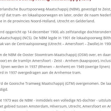
rlandsche Buurtspoorweg-Maatschappij (NBM), gevestigd te Zeist,
rijf dat tram- en lokaalspoorwegen en later, onder de naam Neder
de in de provincies Noord-Holland, Utrecht en Gelderland.
d opgericht op 14 december 1900, als zelfstandige dochteronder
aatschappij (NCS). De NBM legde in 1901 de lokaalspoorweg Biltho
jtak van de Centraalspoorweg (Utrecht – Amersfoort – Zwolle).In 
m de NBM de Ooster Stoomtram-Maatschappij (OSM) over, en daarme
or) en de tramlijn Amersfoort - Zeist - Arnhem (kaapspoor), inclu
e lijnen werden in 1937 (Rhenen – Arnhem) en 1949 (overige lijne
erd in 1937 overgedragen aan de Arnhemse tram.
rd de Gooische Tramweg Maatschappij (GTM) overgenomen. De laat
digd.
ot 1973 was de NBM - inmiddels een volledige NS-dochter - uitslui
het gebied tussen Amsterdam, Hilversum, Utrecht, Amersfoort en A