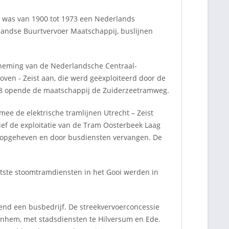
 was van 1900 tot 1973 een Nederlands
landse Buurtvervoer Maatschappij, buslijnen
neming van de Nederlandsche Centraal-
ven - Zeist aan, die werd geëxploiteerd door de
1908 opende de maatschappij de Zuiderzeetramweg.
e de elektrische tramlijnen Utrecht – Zeist
sief de exploitatie van de Tram Oosterbeek Laag
n) opgeheven en door busdiensten vervangen. De
ste stoomtramdiensten in het Gooi werden in
tend een busbedrijf. De streekvervoerconcessie
rnhem, met stadsdiensten te Hilversum en Ede.