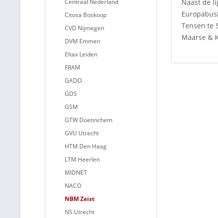
Centraal Nederland
Naast de l
Europabus[
Citosa Boskoop
Tensen te 
CVD Nijmegen
Maarse & K
DVM Emmen
Eltax Leiden
FRAM
GADO
GDS
GSM
GTW Doetinchem
GVU Utrecht
HTM Den Haag
LTM Heerlen
MIDNET
NACO
NBM Zeist
NS Utrecht