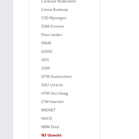
Centraal Nederland
Citosa Boskoop
CVD Nijmegen
DVM Emmen
Eltax Leiden
FRAM
GADO
GDS
GSM
GTW Doetinchem
GVU Utrecht
HTM Den Haag
LTM Heerlen
MIDNET
NACO
NBM Zeist
NS Utrecht