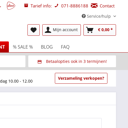
Tarief info:
071-8886188
Contact
Service/hulp
Mijn account
€ 0,00 *
NT
% SALE %
BLOG
FAQ
Betaalopties ook in 3 termijnen!
beurzen
Via Multisafepay (veilig via SSL)
Verzameling verkopen?
dag 10.00 - 12.00