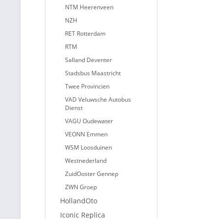
NTM Heerenveen
NZH
RET Rotterdam
RTM
Salland Deventer
Stadsbus Maastricht
Twee Provincien
VAD Veluwsche Autobus
Dienst
VAGU Oudewater
VEONN Emmen
WSM Loosduinen
Westnederland
ZuidOoster Gennep
ZWN Groep
HollandOto
Iconic Replica