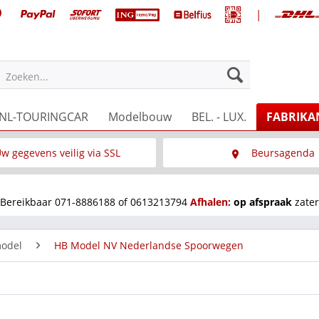
|
Zoeken...
NL-TOURINGCAR
Modelbouw
BEL. - LUX.
FABRIKA
w gegevens veilig via SSL
Beursagenda
Wat is SSL
Wij staan op diverse 
Bereikbaar 071-8886188 of 0613213794
Afhalen:
op afspraak
zater
odel
HB Model NV Nederlandse Spoorwegen