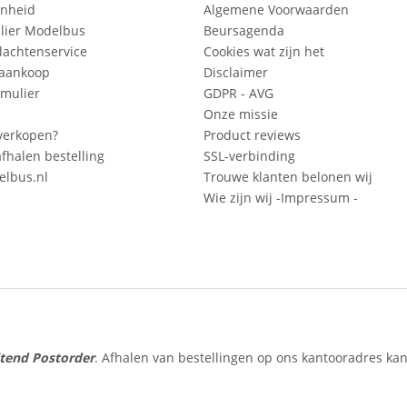
enheid
Algemene Voorwaarden
lier Modelbus
Beursagenda
lachtenservice
Cookies wat zijn het
 aankoop
Disclaimer
mulier
GDPR - AVG
Onze missie
verkopen?
Product reviews
fhalen bestelling
SSL-verbinding
lbus.nl
Trouwe klanten belonen wij
Wie zijn wij -Impressum -
itend Postorder
. Afhalen van bestellingen op ons kantooradres kan