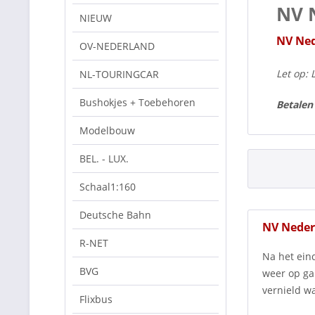
NV 
NIEUW
NV Ned
OV-NEDERLAND
Let op: 
NL-TOURINGCAR
Bushokjes + Toebehoren
Betalen
Modelbouw
BEL. - LUX.
Schaal1:160
Deutsche Bahn
NV Neder
R-NET
Na het ein
BVG
weer op ga
vernield w
Flixbus