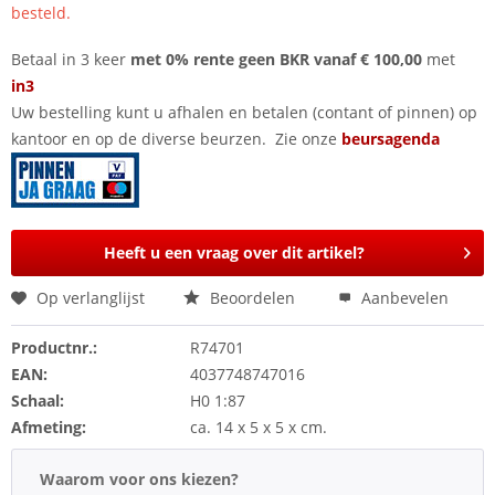
besteld.
Betaal in 3 keer
met 0% rente geen BKR vanaf € 100,00
met
in3
Uw bestelling kunt u afhalen en betalen (contant of pinnen) op
kantoor en op de diverse beurzen. Zie onze
beursagenda
Heeft u een vraag over dit artikel?
Op verlanglijst
Beoordelen
Aanbevelen
Productnr.:
R74701
EAN:
4037748747016
Schaal:
H0 1:87
Afmeting:
ca. 14 x 5 x 5 x cm.
Waarom voor ons kiezen?