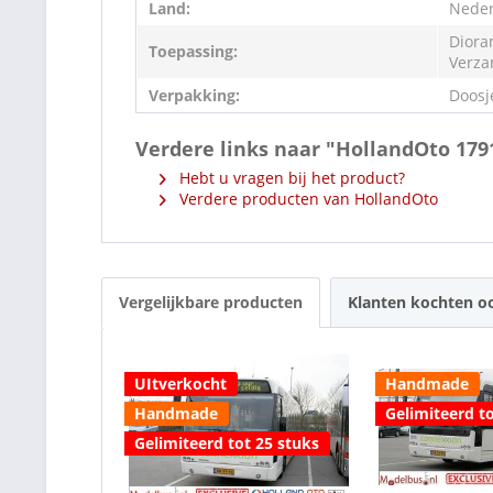
Land:
Neder
Diora
Toepassing:
Verza
Verpakking:
Doosj
Verdere links naar "HollandOto 17
Hebt u vragen bij het product?
Verdere producten van HollandOto
Vergelijkbare producten
Klanten kochten o
UItverkocht
Handmade
Handmade
Gelimiteerd to
Gelimiteerd tot 25 stuks