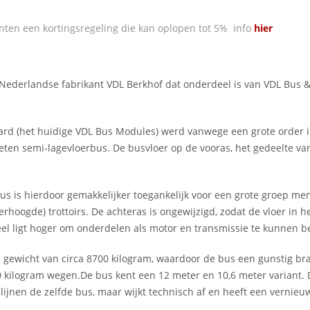
nten een kortingsregeling die kan oplopen tot 5% info
hier
Nederlandse fabrikant VDL Berkhof dat onderdeel is van VDL Bus 
ard (het huidige VDL Bus Modules) werd vanwege een grote order 
en semi-lagevloerbus. De busvloer op de vooras, het gedeelte van
bus is hierdoor gemakkelijker toegankelijk voor een grote groep m
rhoogde) trottoirs. De achteras is ongewijzigd, zodat de vloer in h
eel ligt hoger om onderdelen als motor en transmissie te kunnen b
 gewicht van circa 8700 kilogram, waardoor de bus een gunstig bra
 kilogram wegen.De bus kent een 12 meter en 10,6 meter variant. D
te lijnen de zelfde bus, maar wijkt technisch af en heeft een vernieuw