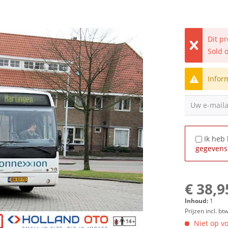
Dit p
Sold 
Infor
Uw e-mail
Ik heb
gegevens
€ 38,9
Inhoud:
1
Prijzen incl. bt
Niet op vo