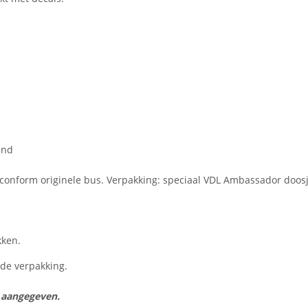
and
et conform originele bus. Verpakking: speciaal VDL Ambassador doosj
kken.
n de verpakking.
s aangegeven.