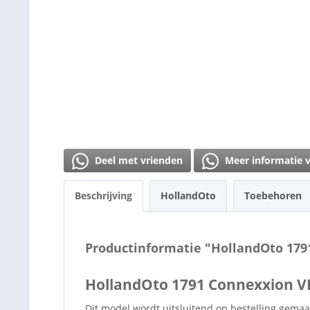
Deel met vrienden
Meer informatie 
Beschrijving
HollandOto
Toebehoren
Productinformatie "HollandOto 17
HollandOto 1791 Connexxion 
Dit model wordt uitsluitend op bestelling gemaa