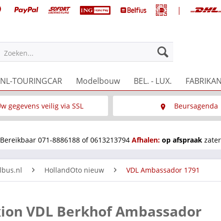
|
Zoeken...
NL-TOURINGCAR
Modelbouw
BEL. - LUX.
FABRIKA
w gegevens veilig via SSL
Beursagenda
Wat is SSL
Wij staan op diverse 
Bereikbaar 071-8886188 of 0613213794
Afhalen:
op afspraak
zater
lbus.nl
HollandOto nieuw
VDL Ambassador 1791
xion VDL Berkhof Ambassador