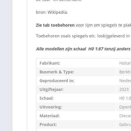
bron: Wikipedia.
Zie tab toebehoren
voor lijm om spiegels te pla
Toebehoren zoals spiegels etc. losbijgeleverd i
Alle modellen zijn schaal H0 1:87 tenzij ander
Fabrikant:
Holla
Busmerk & Type:
Berkh
Geproduceerd in:
Neder
Uitgiftejaar:
2023
Schaal:
H0 1:
Uitvoering:
Openb
Materiaal:
Dieca
Product:
Gebru