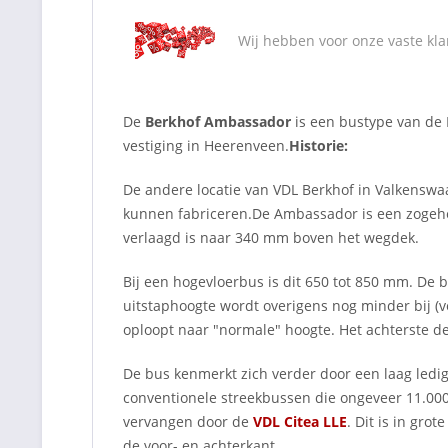
Wij hebben voor onze vaste kla
De
Berkhof Ambassador
is een bustype van de 
vestiging in Heerenveen.
Historie:
De andere locatie van VDL Berkhof in Valkenswa
kunnen fabriceren.De Ambassador is een zogehet
verlaagd is naar 340 mm boven het wegdek.
Bij een hogevloerbus is dit 650 tot 850 mm. De 
uitstaphoogte wordt overigens nog minder bij (ve
oploopt naar "normale" hoogte. Het achterste d
De bus kenmerkt zich verder door een laag ledig
conventionele streekbussen die ongeveer 11.000
vervangen door de
VDL Citea LLE
. Dit is in gro
de voor- en achterkant.