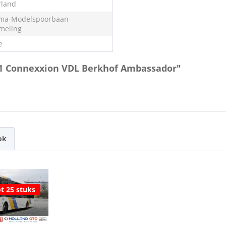
land
ma-Modelspoorbaan-
meling
e
91 Connexxion VDL Berkhof Ambassador"
ok
t 25 stuks