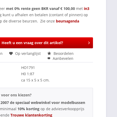
eer
met 0% rente geen BKR vanaf € 100,00
met
in3
g kunt u afhalen en betalen (contant of pinnen) op
op de diverse beurzen. Zie onze
beursagenda
Heeft u een vraag over dit artikel?
en
Op verlanglijst
Beoordelen
Aanbevelen
HO1791
H0 1:87
ca 15 x 5 x 5 cm.
voor ons kiezen?
 2007 de speciaal webwinkel voor modelbussen
d minimaal
10% korting
op de adviesverkoopprijs
pende
Trouwe klantenkorting