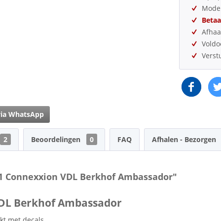
Model
Betaa
Afhaa
Vold
Verst
via WhatsApp
2
Beoordelingen
0
FAQ
Afhalen - Bezorgen
91 Connexxion VDL Berkhof Ambassador"
VDL Berkhof Ambassador
kt met decals.