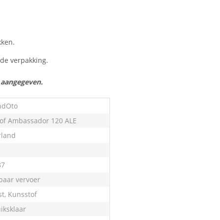
kken.
n de verpakking.
s aangegeven.
ndOto
of Ambassador 120 ALE
land
87
aar vervoer
st, Kunsstof
iksklaar