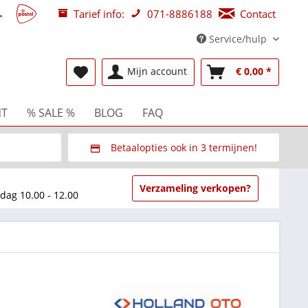
Tarief info:
071-8886188
Contact
Service/hulp
Mijn account
€ 0,00 *
NT
% SALE %
BLOG
FAQ
Betaalopties ook in 3 termijnen!
beurzen
Via Multisafepay (veilig via SSL)
Verzameling verkopen?
dag 10.00 - 12.00