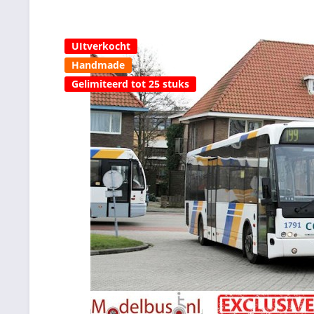
UItverkocht
Handmade
Gelimiteerd tot 25 stuks