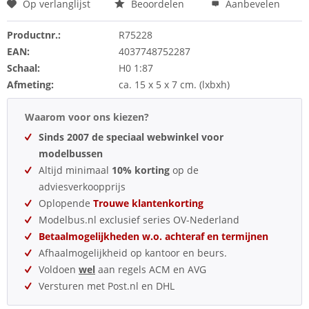
Op verlanglijst
Beoordelen
Aanbevelen
Productnr.:
R75228
EAN:
4037748752287
Schaal:
H0 1:87
Afmeting:
ca. 15 x 5 x 7 cm. (lxbxh)
Waarom voor ons kiezen?
Sinds 2007 de speciaal webwinkel voor
modelbussen
Altijd minimaal
10% korting
op de
adviesverkoopprijs
Oplopende
Trouwe klantenkorting
Modelbus.nl exclusief series OV-Nederland
Betaalmogelijkheden w.o. achteraf en termijnen
Afhaalmogelijkheid op kantoor en beurs.
Voldoen
wel
aan regels ACM en AVG
Versturen met Post.nl en DHL