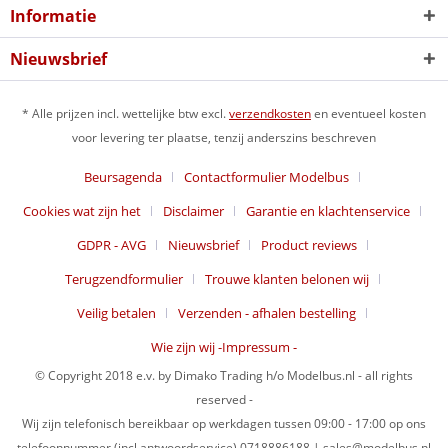
Informatie
Nieuwsbrief
* Alle prijzen incl. wettelijke btw excl.
verzendkosten
en eventueel kosten
voor levering ter plaatse, tenzij anderszins beschreven
Beursagenda
Contactformulier Modelbus
Cookies wat zijn het
Disclaimer
Garantie en klachtenservice
GDPR - AVG
Nieuwsbrief
Product reviews
Terugzendformulier
Trouwe klanten belonen wij
Veilig betalen
Verzenden - afhalen bestelling
Wie zijn wij -Impressum -
© Copyright 2018 e.v. by Dimako Trading h/o Modelbus.nl - all rights
reserved -
Wij zijn telefonisch bereikbaar op werkdagen tussen 09:00 - 17:00 op ons
telefoonnummer (incl antwoordservice) 0718886188 | sales@modelbus.nl