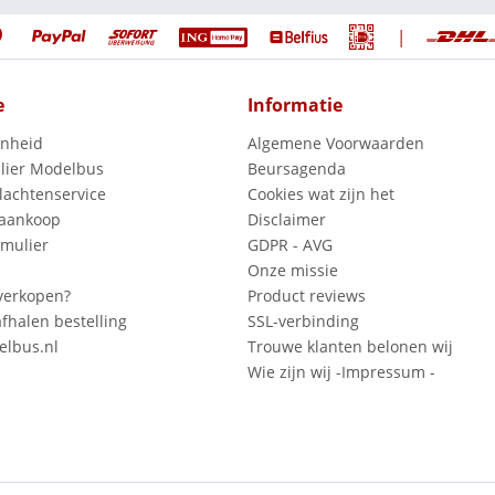
|
e
Informatie
enheid
Algemene Voorwaarden
lier Modelbus
Beursagenda
lachtenservice
Cookies wat zijn het
 aankoop
Disclaimer
mulier
GDPR - AVG
Onze missie
verkopen?
Product reviews
fhalen bestelling
SSL-verbinding
lbus.nl
Trouwe klanten belonen wij
Wie zijn wij -Impressum -