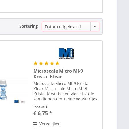
Sortering
Microscale Micro MI-9
Kristal Klear
Microscale Micro MI-9 Kristal
Klear Microscale Micro MI-9
Kristal Klear is een vloeistof die
kan dienen om kleine venstertjes
te maken tot een grootte van
Inhoud
1
6/7mm. Het is ook een lijm voor
€ 6,75 *
het monteren van doorzichtige
stukken en spiegels...
Vergelijken