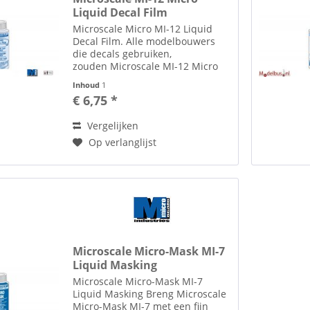
Liquid Decal Film
Microscale Micro MI-12 Liquid
Decal Film. Alle modelbouwers
die decals gebruiken,
zouden Microscale MI-12 Micro
Liquid Decal Film tot hun
Inhoud
1
beschikking moeten hebben. De
€ 6,75 *
"doos met restjes" is niet de
ideale manier om uw decals te
Vergelijken
bewaren....
Op verlanglijst
Microscale Micro-Mask MI-7
Liquid Masking
Microscale Micro-Mask MI-7
Liquid Masking Breng Microscale
Micro-Mask MI-7 met een fijn