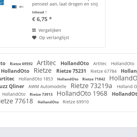
penseel aan, laat drogen en snij
uit met behulp van een
Inhoud
1
hobbymes (stanley) voorzien van
€ 6,75 *
een nieuw lemet. Verwijder het
masker op de plaats waar u wil...
Vergelijken
Op verlanglijst
Artitec
Oto
HollandOto
Artitec
HollandOto
Rietze 69592
Rietze
HollandOto
Rietze 75231
Holla
Rietze 67784
Holland
Artitec
HollandOto 1853
HollandOto
Rietze 71842
Rietze 73219a
uzz Qliner
AWM Automodelle
Holland 
HollandOto 1968
HollandO
HollandOto
Rietze 73913
ietze 77618
Rietze 69910
HollandOto