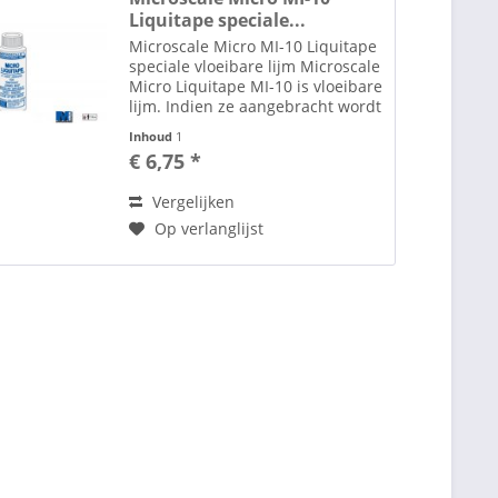
Liquitape speciale...
Microscale Micro MI-10 Liquitape
speciale vloeibare lijm Microscale
Micro Liquitape MI-10 is vloeibare
lijm. Indien ze aangebracht wordt
op één van de te lijmen
Inhoud
1
oppervlaktes en ze is gedroogd,
€ 6,75 *
dan kan ze tegen het andere
oppervlakte...
Vergelijken
Op verlanglijst