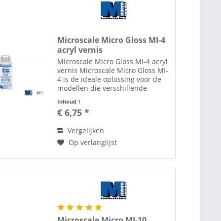
Microscale Micro Gloss MI-4
acryl vernis
Microscale Micro Gloss MI-4 acryl
vernis Microscale Micro Gloss MI-
4 is de ideale oplossing voor de
modellen die verschillende
behandelinge vergen. Inderdaad,
Inhoud
1
Micro Coat Satin (satijn), Micro
€ 6,75 *
Coat FLAT (mat) en Micro Coat
Gloss...
Vergelijken
Op verlanglijst
Microscale Micro MI-10