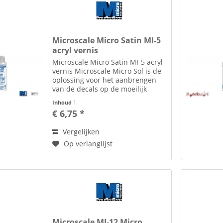
Microscale Micro Satin MI-5
acryl vernis
Microscale Micro Satin MI-5 acryl
vernis Microscale Micro Sol is de
oplossing voor het aanbrengen
van de decals op de moeilijk
bereikbare plaatsen. Kenmerk
Inhoud
1
van Micro Sol: Het maakt de decal
€ 6,75 *
volledig zacht, wat deze toelaat
alle vormen...
Vergelijken
Op verlanglijst
Microscale MI-12 Micro