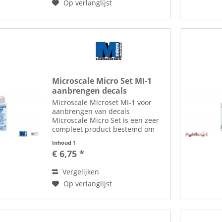
Op verlanglijst
Microscale Micro Set MI-1
aanbrengen decals
Microscale Microset MI-1 voor
aanbrengen van decals
Microscale Micro Set is een zeer
compleet product bestemd om
het gebruik van decals te
Inhoud
1
vergemakkelijken. Dit product
€ 6,75 *
mag rechtstreeks op het
oppervlak van het model
Vergelijken
aangebracht worden...
Op verlanglijst