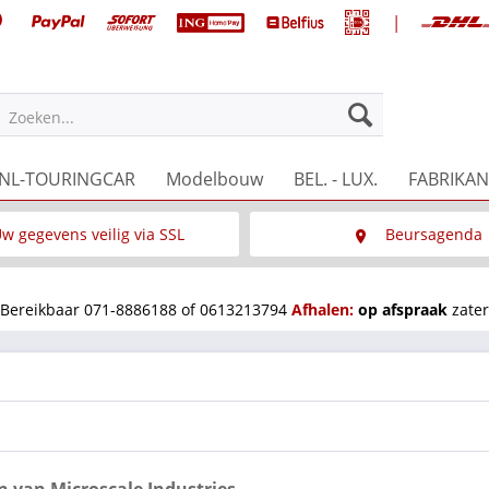
|
Zoeken...
NL-TOURINGCAR
Modelbouw
BEL. - LUX.
FABRIKAN
w gegevens veilig via SSL
Beursagenda
Wat is SSL
Wij staan op diverse 
Bereikbaar 071-8886188 of 0613213794
Afhalen:
op afspraak
zater
 van Microscale Industries