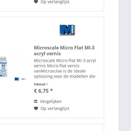
Op verlanglijst
Microscale Micro Flat MI-3
acryl vernis
Microscale Micro Flat MI-3 acryl
vernis Micro Flat vernis
vanMicrosclae is de ideale
oplossing voor de modellen die
verschillende manipulaties
Inhoud
1
vergen. Inderdaad, Micros coat
€ 6,75 *
satin (satijn), Micros coat flat
(mat) en Micros coat gloss...
Vergelijken
Op verlanglijst