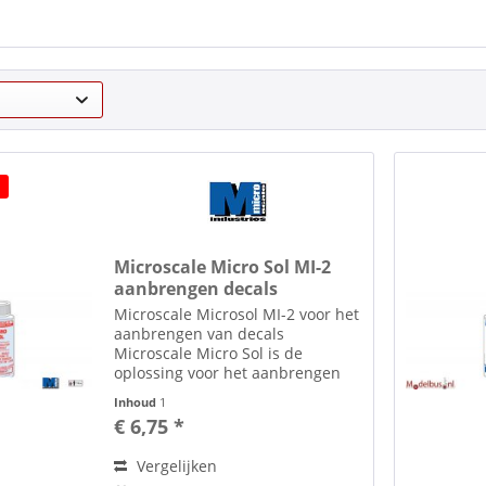
Microscale Micro Sol MI-2
aanbrengen decals
Microscale Microsol MI-2 voor het
aanbrengen van decals
Microscale Micro Sol is de
oplossing voor het aanbrengen
van de decals op de moeilijk
Inhoud
1
bereikbare plaatsen. Kenmerk
€ 6,75 *
van Micro Sol: Het maakt de decal
volledig zacht, wat deze toelaat...
Vergelijken