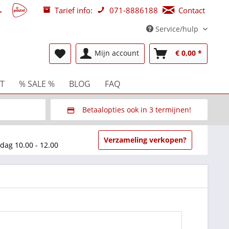
Tarief info:
071-8886188
Contact
Service/hulp
Mijn account
€ 0,00 *
T
% SALE %
BLOG
FAQ
Betaalopties ook in 3 termijnen!
beurzen
Via Multisafepay (veilig via SSL)
Verzameling verkopen?
dag 10.00 - 12.00