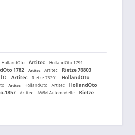
Artitec
HollandOto
HollandOto 1791
ndOto 1782
Rietze 76803
Artitec
Artitec
Oto
Artitec
HollandOto
Rietze 73201
HollandOto
Oto
HollandOto
Artitec
Artitec
to-1857
Rietze
Artitec
AWM Automodelle