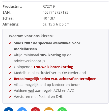
Productnr.:
R72719
EAN:
4037748727193
Schaal:
H0 1:87
Afmeting:
ca. 15 x 6 x 5 cm.
Waarom voor ons kiezen?
Sinds 2007 de speciaal webwinkel voor
modelbussen
Altijd minimaal
10% korting
op de
adviesverkoopprijs
Oplopende
Trouwe klantenkorting
Modelbus.nl exclusief series OV-Nederland
Betaalmogelijkheden w.o. achteraf en termijnen
Afhaalmogelijkheid op kantoor en beurs.
Voldoen
wel
aan regels ACM en AVG
Versturen met Post.nl en DHL