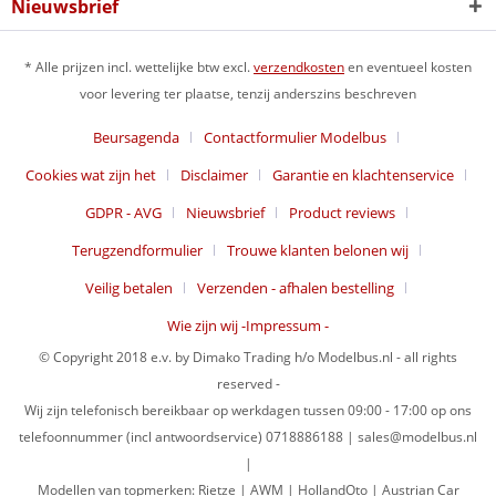
Nieuwsbrief
* Alle prijzen incl. wettelijke btw excl.
verzendkosten
en eventueel kosten
voor levering ter plaatse, tenzij anderszins beschreven
Beursagenda
Contactformulier Modelbus
Cookies wat zijn het
Disclaimer
Garantie en klachtenservice
GDPR - AVG
Nieuwsbrief
Product reviews
Terugzendformulier
Trouwe klanten belonen wij
Veilig betalen
Verzenden - afhalen bestelling
Wie zijn wij -Impressum -
© Copyright 2018 e.v. by Dimako Trading h/o Modelbus.nl - all rights
reserved -
Wij zijn telefonisch bereikbaar op werkdagen tussen 09:00 - 17:00 op ons
telefoonnummer (incl antwoordservice) 0718886188 | sales@modelbus.nl
|
Modellen van topmerken: Rietze | AWM | HollandOto | Austrian Car