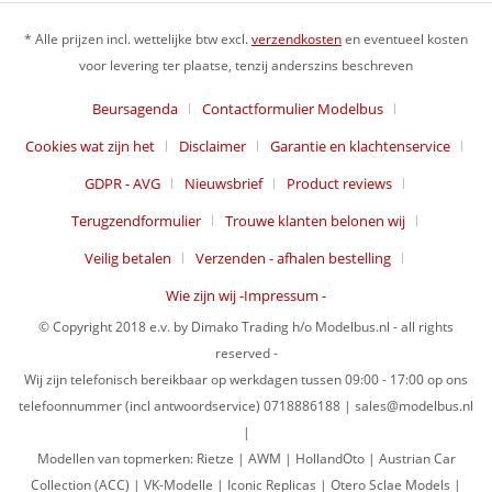
* Alle prijzen incl. wettelijke btw excl.
verzendkosten
en eventueel kosten
voor levering ter plaatse, tenzij anderszins beschreven
Beursagenda
Contactformulier Modelbus
Cookies wat zijn het
Disclaimer
Garantie en klachtenservice
GDPR - AVG
Nieuwsbrief
Product reviews
Terugzendformulier
Trouwe klanten belonen wij
Veilig betalen
Verzenden - afhalen bestelling
Wie zijn wij -Impressum -
© Copyright 2018 e.v. by Dimako Trading h/o Modelbus.nl - all rights
reserved -
Wij zijn telefonisch bereikbaar op werkdagen tussen 09:00 - 17:00 op ons
telefoonnummer (incl antwoordservice) 0718886188 | sales@modelbus.nl
|
Modellen van topmerken: Rietze | AWM | HollandOto | Austrian Car
Collection (ACC) | VK-Modelle | Iconic Replicas | Otero Sclae Models |