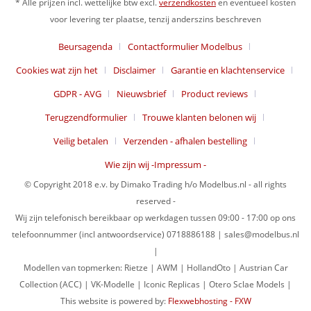
* Alle prijzen incl. wettelijke btw excl.
verzendkosten
en eventueel kosten
voor levering ter plaatse, tenzij anderszins beschreven
Beursagenda
Contactformulier Modelbus
Cookies wat zijn het
Disclaimer
Garantie en klachtenservice
GDPR - AVG
Nieuwsbrief
Product reviews
Terugzendformulier
Trouwe klanten belonen wij
Veilig betalen
Verzenden - afhalen bestelling
Wie zijn wij -Impressum -
© Copyright 2018 e.v. by Dimako Trading h/o Modelbus.nl - all rights
reserved -
Wij zijn telefonisch bereikbaar op werkdagen tussen 09:00 - 17:00 op ons
telefoonnummer (incl antwoordservice) 0718886188 | sales@modelbus.nl
|
Modellen van topmerken: Rietze | AWM | HollandOto | Austrian Car
Collection (ACC) | VK-Modelle | Iconic Replicas | Otero Sclae Models |
This website is powered by:
Flexwebhosting - FXW