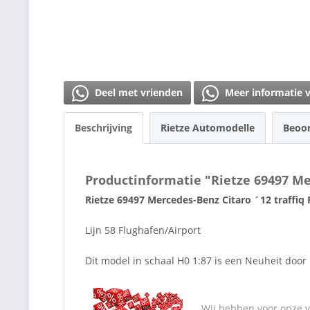
Deel met vrienden
Meer informatie 
Beschrijving
Rietze Automodelle
Beoo
Productinformatie "Rietze 69497 Mer
Rietze 69497 Mercedes-Benz Citaro ´12 traffiq 
Lijn
58 Flughafen/Airport
Dit model in schaal H0 1:87 is een Neuheit door 
Wij hebben voor onze va