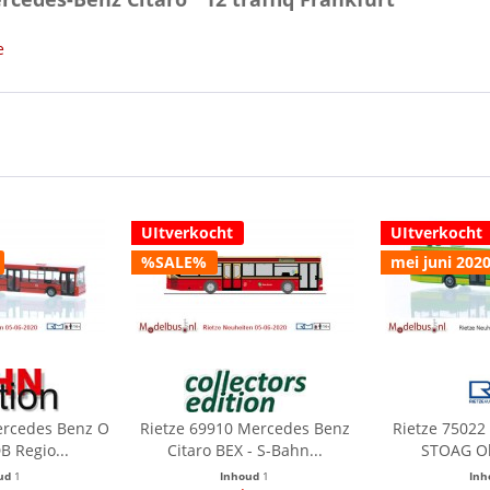
e
UItverkocht
UItverkocht
%SALE%
mei juni 202
ercedes Benz O
Rietze 69910 Mercedes Benz
Rietze 75022
 Regio...
Citaro BEX - S-Bahn...
STOAG O
ud
1
Inhoud
1
In