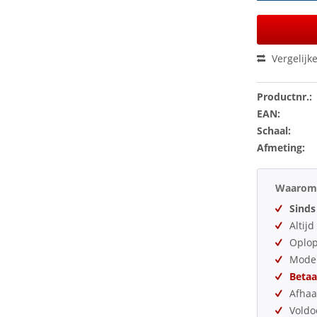
Vergelijk
Productnr.:
EAN:
Schaal:
Afmeting:
Waarom 
Sinds
Altij
Oplo
Model
Betaa
Afhaa
Vold