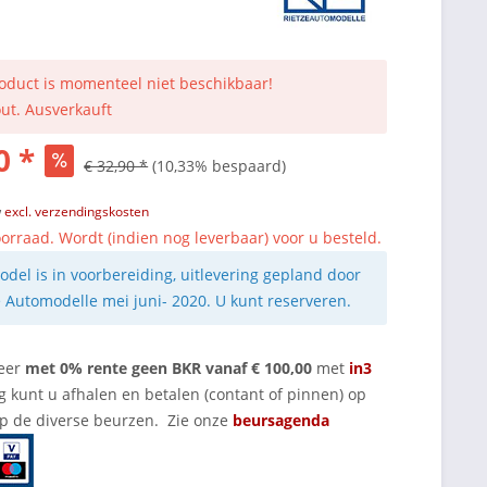
roduct is momenteel niet beschikbaar!
out. Ausverkauft
0 *
€ 32,90 *
(10,33% bespaard)
w
excl. verzendingskosten
orraad. Wordt (indien nog leverbaar) voor u besteld.
odel is in voorbereiding, uitlevering gepland door
e Automodelle mei juni- 2020. U kunt reserveren.
eer
met 0% rente geen BKR vanaf € 100,00
met
in3
g kunt u afhalen en betalen (contant of pinnen) op
op de diverse beurzen. Zie onze
beursagenda