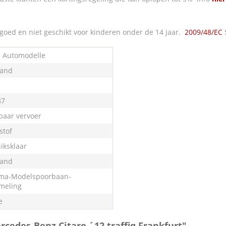
oed en niet geschikt voor kinderen onder de 14 jaar.
2009/48/EC
e Automodelle
land
87
aar vervoer
stof
iksklaar
land
ma-Modelspoorbaan-
meling
e
rcedes-Benz Citaro ´12 traffiq Frankfurt"