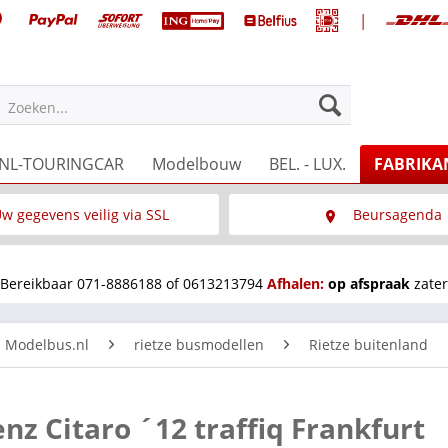
|
Zoeken...
NL-TOURINGCAR
Modelbouw
BEL. - LUX.
FABRIKA
w gegevens veilig via SSL
Beursagenda
Wat is SSL
Wij staan op diverse 
Bereikbaar 071-8886188 of 0613213794
Afhalen:
op afspraak
zater
n Modelbus.nl
rietze busmodellen
Rietze buitenland
z Citaro ´12 traffiq Frankfurt