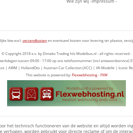
Wie zijn wij -Impressum -
lijke btw excl.
verzendkosten
en eventueel kosten voor levering ter plaatse, tenz
© Copyright 2018 e.v. by Dimako Trading h/o Modelbus.nl - all rights reserved -
op werkdagen tussen 09:00 - 17:00 op ons telefoonnummer (incl antwoordservice)
ze | AWM | HollandOto | Austrian Car Collection (ACC) | VK-Modelle | Iconic Re
This website is powered by:
Flexwebhosting - FXW
voor het technisch functioneren van de website en altijd worden ing
te verhogen, worden gebruikt voor directe reclame of om de intera