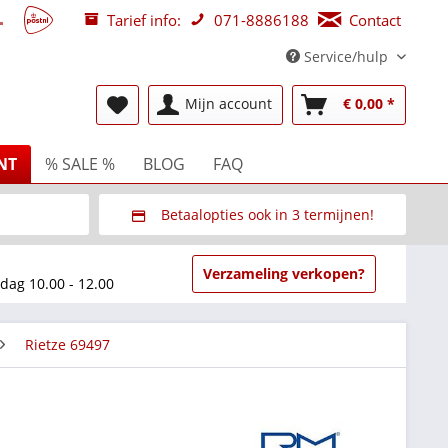
Tarief info:
071-8886188
Contact
Service/hulp
Mijn account
€ 0,00 *
NT
% SALE %
BLOG
FAQ
Betaalopties ook in 3 termijnen!
beurzen
Via Multisafepay (veilig via SSL)
Verzameling verkopen?
dag 10.00 - 12.00
Rietze 69497