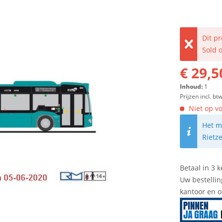
Dit p
Sold 
€ 29,5
Inhoud:
1
Prijzen incl. bt
Niet op vo
Het m
Rietz
Betaal in 3 k
Uw bestellin
kantoor en 