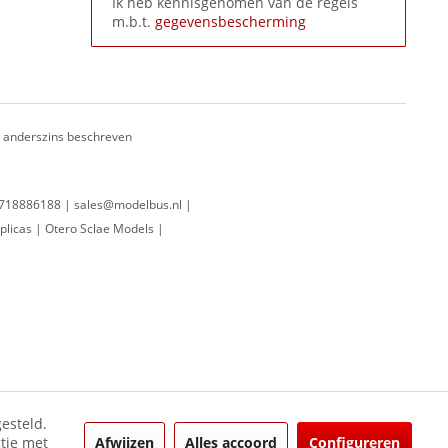
Ik heb kennisgenomen van de regels
m.b.t.
gegevensbescherming
ij anderszins beschreven
 0718886188 | sales@modelbus.nl |
plicas | Otero Sclae Models |
esteld.
Afwijzen
Alles accoord
Configureren
ctie met