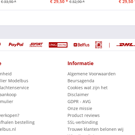
€ 29,50 *
€ 29,50 
€ 33,90 *
€ 32,90 *
|
e
Informatie
enheid
Algemene Voorwaarden
lier Modelbus
Beursagenda
lachtenservice
Cookies wat zijn het
 aankoop
Disclaimer
mulier
GDPR - AVG
Onze missie
verkopen?
Product reviews
fhalen bestelling
SSL-verbinding
lbus.nl
Trouwe klanten belonen wij