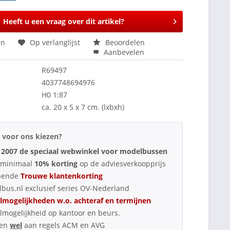
Heeft u een vraag over dit artikel?
en
Op verlanglijst
Beoordelen
Aanbevelen
R69497
4037748694976
H0 1:87
ca. 20 x 5 x 7 cm. (lxbxh)
voor ons kiezen?
 2007 de speciaal webwinkel voor modelbussen
d minimaal
10% korting
op de adviesverkoopprijs
pende
Trouwe klantenkorting
bus.nl exclusief series OV-Nederland
lmogelijkheden w.o. achteraf en termijnen
lmogelijkheid op kantoor en beurs.
oen
wel
aan regels ACM en AVG