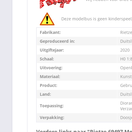
Deze modelbus is geen kinderspeelg
Fabrikant:
Rietz
Geproduceerd in:
Duits
Uitgiftejaar:
2020
Schaal:
H0 1:
Uitvoering:
Openb
Materiaal:
Kunst
Product:
Gebru
Land:
Duits
Diora
Toepassing:
Verza
Verpakking:
Doosj
Verdere links naar "Rietze 69497 Me