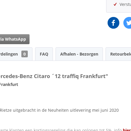
Verst
via WhatsApp
rdelingen
0
FAQ
Afhalen - Bezorgen
Retourbel
cedes-Benz Citaro ´12 traffiq Frankfurt"
Frankfurt
Rietze uitgebracht in de Neuheiten uitlevering mei juni 2020
ste klanten een kortingsregeling die kan oplopen tot 5% info
hier