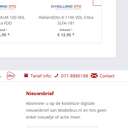
 KLM 100 VDL
HollandOto 8-1196 VDL Citea
Holland Oto
ra FDD
SLFA-181
A330FC 
houd
1
Inhoud
1
I
4,95 *
€ 12,95 *
€ 30,00
Tarief info:
071-8886188
Contact
Nieuwsbrief
Abonneer u op de kosteloze digitale
nieuwsbrief van Modelbus.nl en mis geen
enkel nieuwtje of actie meer.