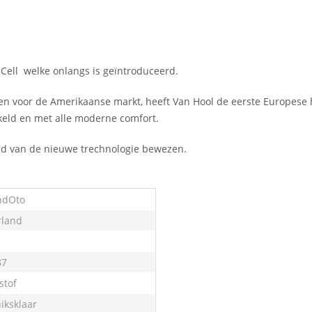
 Cell welke onlangs is geïntroduceerd.
n voor de Amerikaanse markt, heeft Van Hool de eerste Europese 
keld en met alle moderne comfort.
id van de nieuwe trechnologie bewezen.
ndOto
land
87
stof
iksklaar