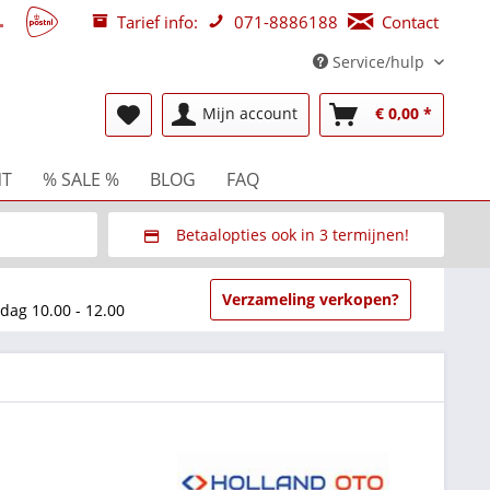
Tarief info:
071-8886188
Contact
Service/hulp
Mijn account
€ 0,00 *
NT
% SALE %
BLOG
FAQ
Betaalopties ook in 3 termijnen!
beurzen
Via Multisafepay (veilig via SSL)
Verzameling verkopen?
dag 10.00 - 12.00