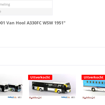
meling
e
2001 Van Hool A330FC WSW 1951"
UItverkocht
UItverkocht