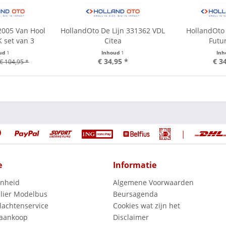
2005 Van Hool
HollandOto De Lijn 331362 VDL
HollandOto
 set van 3
Citea
Futu
ud
1
Inhoud
1
In
€ 34,95 *
€ 3
€ 104,95 *
|
e
Informatie
enheid
Algemene Voorwaarden
lier Modelbus
Beursagenda
lachtenservice
Cookies wat zijn het
 aankoop
Disclaimer