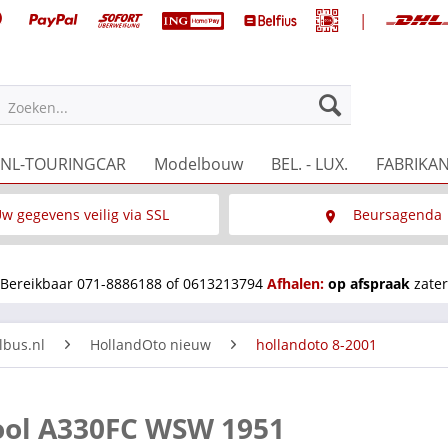
|
Zoeken...
NL-TOURINGCAR
Modelbouw
BEL. - LUX.
FABRIKA
w gegevens veilig via SSL
Beursagenda
Wat is SSL
Wij staan op diverse 
Bereikbaar 071-8886188 of 0613213794
Afhalen:
op afspraak
zater
lbus.nl
HollandOto nieuw
hollandoto 8-2001
ool A330FC WSW 1951