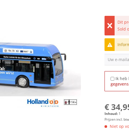
Dit p
Sold 
Infor
Uw e-mail
Ik heb
gegevens
€ 34,9
Inhoud:
1
Prijzen incl. bt
Niet op vo