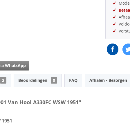
Model
Betaa
Afhaa
Vold
Verst
via WhatsApp
2
Beoordelingen
0
FAQ
Afhalen - Bezorgen
001 Van Hool A330FC WSW 1951"
 1951