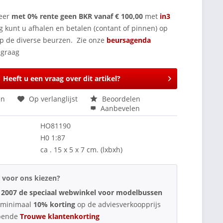
eer
met 0% rente geen BKR vanaf € 100,00
met
in3
g kunt u afhalen en betalen (contant of pinnen) op
op de diverse beurzen. Zie onze
beursagenda
Heeft u een vraag over dit artikel?
en
Op verlanglijst
Beoordelen
Aanbevelen
HO81190
H0 1:87
ca . 15 x 5 x 7 cm. (lxbxh)
voor ons kiezen?
 2007 de speciaal webwinkel voor modelbussen
d minimaal
10% korting
op de adviesverkoopprijs
pende
Trouwe klantenkorting