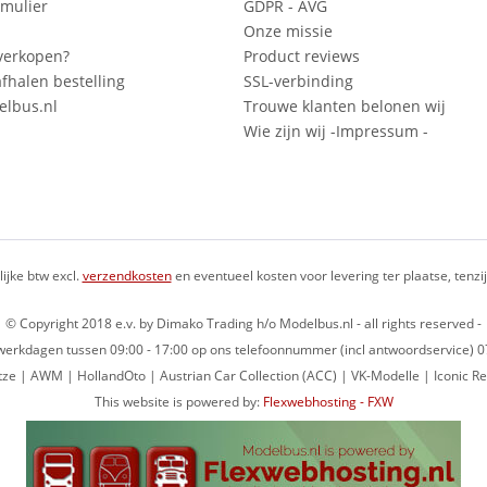
mulier
GDPR - AVG
Onze missie
verkopen?
Product reviews
fhalen bestelling
SSL-verbinding
lbus.nl
Trouwe klanten belonen wij
Wie zijn wij -Impressum -
lijke btw excl.
verzendkosten
en eventueel kosten voor levering ter plaatse, tenz
© Copyright 2018 e.v. by Dimako Trading h/o Modelbus.nl - all rights reserved -
op werkdagen tussen 09:00 - 17:00 op ons telefoonnummer (incl antwoordservice)
ze | AWM | HollandOto | Austrian Car Collection (ACC) | VK-Modelle | Iconic Re
This website is powered by:
Flexwebhosting - FXW