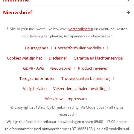
Nieuwsbrief
* Alle prijzen incl. wettelijke btw excl.
verzendkosten
en eventueel kosten
voor levering ter plaatse, tenzij anderszins beschreven
Beursagenda
Contactformulier Modelbus
Cookies wat zijn het
Disclaimer
Garantie en klachtenservice
GDPR - AVG
Nieuwsbrief
Product reviews
Terugzendformulier
Trouwe klanten belonen wij
Veilig betalen
Verzenden - afhalen bestelling
Wie zijn wij -Impressum -
© Copyright 2018 e.v. by Dimako Trading h/o Modelbus.nl - all rights
reserved -
Wij zijn telefonisch bereikbaar op werkdagen tussen 09:00 - 17:00 op ons
telefoonnummer (incl antwoordservice) 0718886188 | sales@modelbus.nl