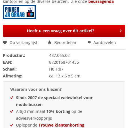
kantoor en op de diverse beurzen. Zie onze
beursagenda
Heeft u een vraag over dit artikel?
Op verlanglijst
Beoordelen
Aanbevelen
Productnr.:
487.065.02
EAN:
8720168701435
Schaal:
H0 1:87
Afmeting:
ca. 13 x 6 x 5 cm.
Waarom voor ons kiezen?
Sinds 2007 de speciaal webwinkel voor
modelbussen
Altijd minimaal
10% korting
op de
adviesverkoopprijs
Oplopende
Trouwe klantenkorting