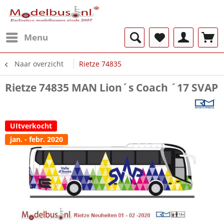
Menu
Naar overzicht
Rietze 74835
Rietze 74835 MAN Lion´s Coach ´17 SVAP
UItverkocht
jan. - febr. 2020