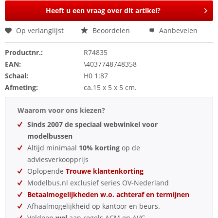
Heeft u een vraag over dit artikel?
Op verlanglijst
Beoordelen
Aanbevelen
Productnr.:
R74835
EAN:
\4037748748358
Schaal:
H0 1:87
Afmeting:
ca.15 x 5 x 5 cm.
Waarom voor ons kiezen?
Sinds 2007 de speciaal webwinkel voor
modelbussen
Altijd minimaal
10% korting
op de
adviesverkoopprijs
Oplopende
Trouwe klantenkorting
Modelbus.nl exclusief series OV-Nederland
Betaalmogelijkheden w.o. achteraf en termijnen
Afhaalmogelijkheid op kantoor en beurs.
Voldoen
wel
aan regels ACM en AVG