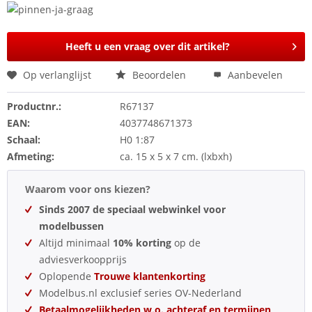
Heeft u een vraag over dit artikel?
Op verlanglijst
Beoordelen
Aanbevelen
Productnr.:
R67137
EAN:
4037748671373
Schaal:
H0 1:87
Afmeting:
ca. 15 x 5 x 7 cm. (lxbxh)
Waarom voor ons kiezen?
Sinds 2007 de speciaal webwinkel voor
modelbussen
Altijd minimaal
10% korting
op de
adviesverkoopprijs
Oplopende
Trouwe klantenkorting
Modelbus.nl exclusief series OV-Nederland
Betaalmogelijkheden w.o. achteraf en termijnen