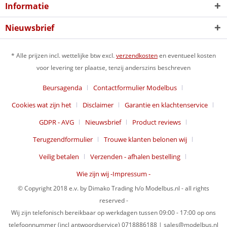
Informatie
Nieuwsbrief
* Alle prijzen incl. wettelijke btw excl.
verzendkosten
en eventueel kosten
voor levering ter plaatse, tenzij anderszins beschreven
Beursagenda
Contactformulier Modelbus
Cookies wat zijn het
Disclaimer
Garantie en klachtenservice
GDPR - AVG
Nieuwsbrief
Product reviews
Terugzendformulier
Trouwe klanten belonen wij
Veilig betalen
Verzenden - afhalen bestelling
Wie zijn wij -Impressum -
© Copyright 2018 e.v. by Dimako Trading h/o Modelbus.nl - all rights
reserved -
Wij zijn telefonisch bereikbaar op werkdagen tussen 09:00 - 17:00 op ons
telefoonnummer (incl antwoordservice) 0718886188 | sales@modelbus.nl