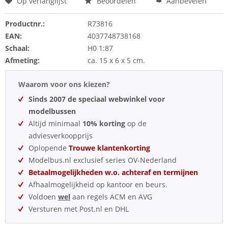
Op verlanglijst
Beoordelen
Aanbevelen
Productnr.:
R73816
EAN:
4037748738168
Schaal:
H0 1:87
Afmeting:
ca. 15 x 6 x 5 cm.
Waarom voor ons kiezen?
Sinds 2007 de speciaal webwinkel voor
modelbussen
Altijd minimaal
10% korting
op de
adviesverkoopprijs
Oplopende
Trouwe klantenkorting
Modelbus.nl exclusief series OV-Nederland
Betaalmogelijkheden w.o. achteraf en termijnen
Afhaalmogelijkheid op kantoor en beurs.
Voldoen
wel
aan regels ACM en AVG
Versturen met Post.nl en DHL