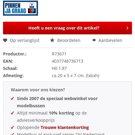
Heeft u een vraag over dit artikel?
Op verlanglijst
Beoordelen
Aanbevelen
Productnr.:
R73671
EAN:
4037748736713
Schaal:
H0 1:87
Afmeting:
ca.20 x 5 x 7 cm. (lxbxh)
Waarom voor ons kiezen?
Sinds 2007 de speciaal webwinkel voor
modelbussen
Altijd minimaal
10% korting
op de
adviesverkoopprijs
Oplopende
Trouwe klantenkorting
Modelbus.nl exclusief series OV-Nederland