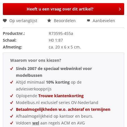
Heeft u een vraag over dit artikel?
Op verlanglijst
Beoordelen
Aanbevelen
Productnr.:
R73595-455a
Schaal:
H0 1:87
Afmeting:
ca. 20 x 6 x 5 cm.
Waarom voor ons kiezen?
Sinds 2007 de speciaal webwinkel voor
modelbussen
Altijd minimaal
10% korting
op de
adviesverkoopprijs
Oplopende
Trouwe klantenkorting
Modelbus.nl exclusief series OV-Nederland
Betaalmogelijkheden w.o. achteraf en termijnen
Afhaalmogelijkheid op kantoor en beurs.
Voldoen
wel
aan regels ACM en AVG