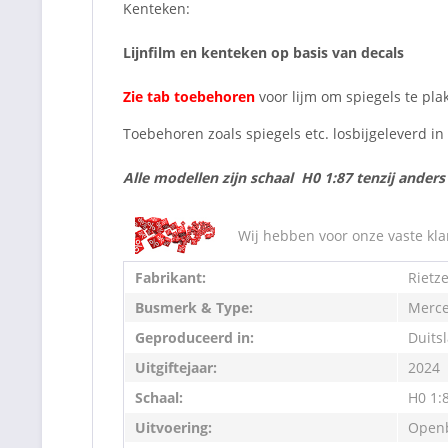
Kenteken:
Lijnfilm en kenteken op basis van decals
Zie tab toebehoren
voor lijm om spiegels te pla
Toebehoren zoals spiegels etc. losbijgeleverd i
Alle modellen zijn schaal H0 1:87 tenzij ander
Wij hebben voor onze vaste kla
Fabrikant:
Rietz
Busmerk & Type:
Merce
Geproduceerd in:
Duits
Uitgiftejaar:
2024
Schaal:
H0 1:
Uitvoering:
Openb