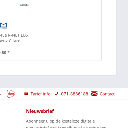
-45a R-NET EBS
enz Citaro...
9,50 *
Tarief info:
071-8886188
Contact
Nieuwsbrief
Abonneer u op de kosteloze digitale
nieuwsbrief van Modelbus.nl en mis geen