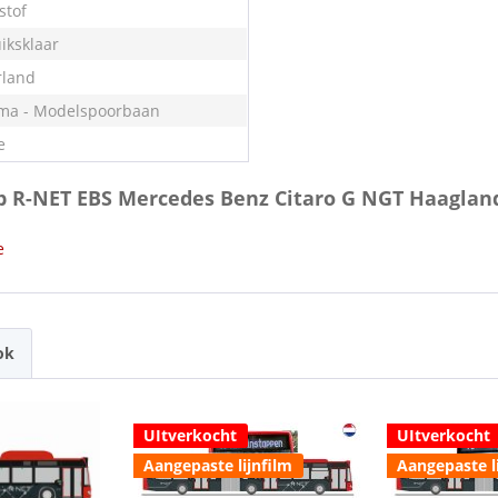
stof
iksklaar
land
ma - Modelspoorbaan
e
5b R-NET EBS Mercedes Benz Citaro G NGT Haaglan
e
ok
UItverkocht
UItverkocht
Aangepaste lijnfilm
Aangepaste l