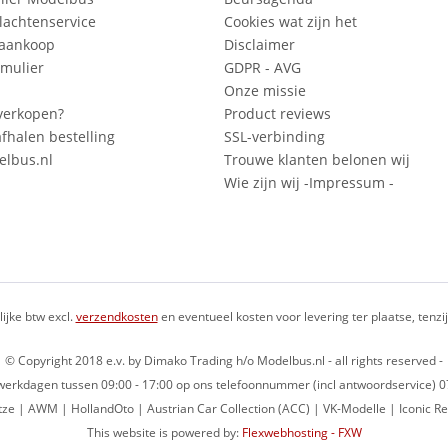
lachtenservice
Cookies wat zijn het
 aankoop
Disclaimer
mulier
GDPR - AVG
Onze missie
verkopen?
Product reviews
fhalen bestelling
SSL-verbinding
lbus.nl
Trouwe klanten belonen wij
Wie zijn wij -Impressum -
lijke btw excl.
verzendkosten
en eventueel kosten voor levering ter plaatse, tenz
© Copyright 2018 e.v. by Dimako Trading h/o Modelbus.nl - all rights reserved -
op werkdagen tussen 09:00 - 17:00 op ons telefoonnummer (incl antwoordservice)
ze | AWM | HollandOto | Austrian Car Collection (ACC) | VK-Modelle | Iconic Re
This website is powered by:
Flexwebhosting - FXW