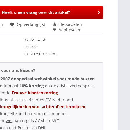
Heeft u een vraag over dit artikel?
en
Op verlanglijst
Beoordelen
Aanbevelen
R73595-45b
H0 1:87
ca. 20 x 6 x 5 cm.
voor ons kiezen?
 2007 de speciaal webwinkel voor modelbussen
d minimaal
10% korting
op de adviesverkoopprijs
pende
Trouwe klantenkorting
bus.nl exclusief series OV-Nederland
lmogelijkheden w.o. achteraf en termijnen
lmogelijkheid op kantoor en beurs.
oen
wel
aan regels ACM en AVG
uren met Post.nl en DHL