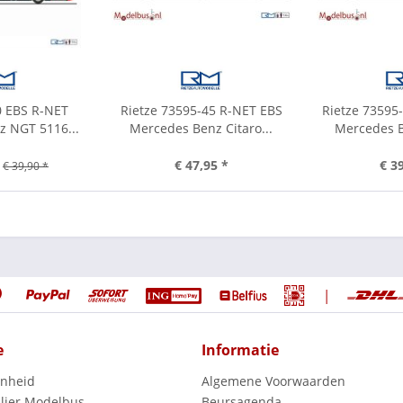
0 EBS R-NET
Rietze 73595-45 R-NET EBS
Rietze 73595
z NGT 5116...
Mercedes Benz Citaro...
Mercedes B
€ 47,95 *
€ 3
€ 39,90 *
|
e
Informatie
enheid
Algemene Voorwaarden
lier Modelbus
Beursagenda