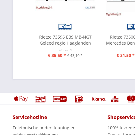
Rietze 73596 EBS MB-NGT
Rietze 7350
Geleed regio Haaglanden
Mercedes Ben
Inhoud
1
€ 35,50 *
€ 31,50 *
€ 43,10 *
Servicehotline
Shopservic
Telefonische ondersteuning en
100% tevred
Contactformu
adviesverstrekking op: