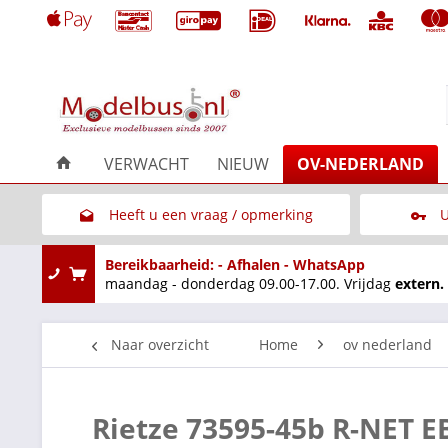
VERWACHT
NIEUW
OV-NEDERLAND
Heeft u een vraag / opmerking
U
Link naar het contactformulier
Bereikbaarheid: - Afhalen - WhatsApp
maandag - donderdag 09.00-17.00. Vrijdag
extern.
Naar overzicht
Home
ov nederland
Rietze 73595-45b R-NET E