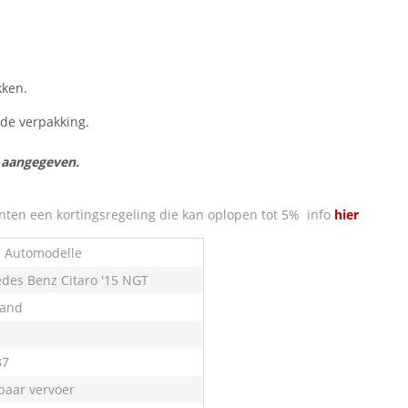
kken.
n de verpakking.
s aangegeven.
nten een kortingsregeling die kan oplopen tot 5% info
hier
e Automodelle
des Benz Citaro '15 NGT
land
87
aar vervoer