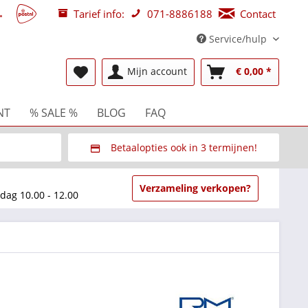
Tarief info:
071-8886188
Contact
Service/hulp
Mijn account
€ 0,00 *
NT
% SALE %
BLOG
FAQ
Betaalopties ook in 3 termijnen!
beurzen
Via Multisafepay (veilig via SSL)
Verzameling verkopen?
dag 10.00 - 12.00