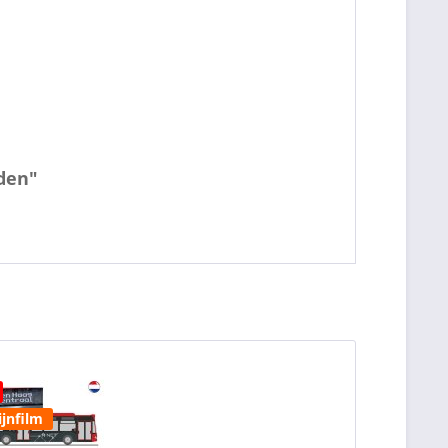
den"
ijnfilm