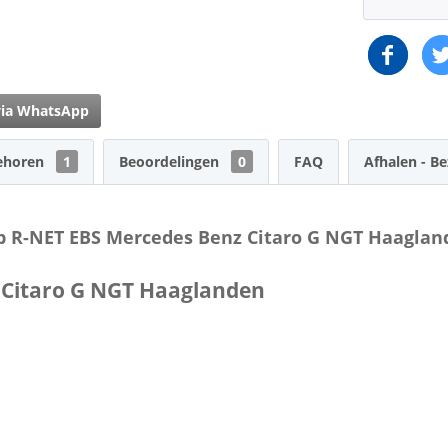
via WhatsApp
ehoren
1
Beoordelingen
0
FAQ
Afhalen - B
5b R-NET EBS Mercedes Benz Citaro G NGT Haaglan
 Citaro G NGT Haaglanden