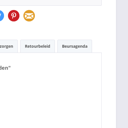
ezorgen
Retourbeleid
Beursagenda
den"