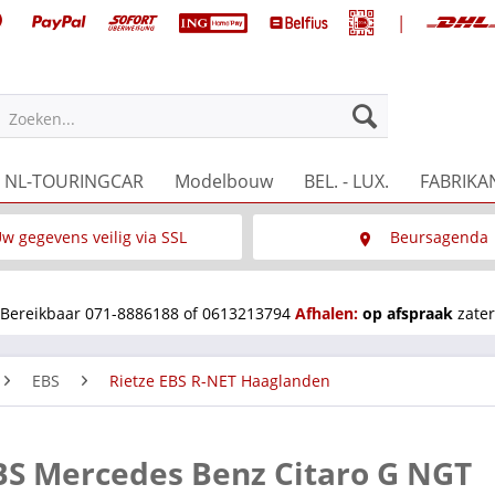
|
Zoeken...
NL-TOURINGCAR
Modelbouw
BEL. - LUX.
FABRIKA
w gegevens veilig via SSL
Beursagenda
Wat is SSL
Wij staan op diverse 
Bereikbaar 071-8886188 of 0613213794
Afhalen:
op afspraak
zater
EBS
Rietze EBS R-NET Haaglanden
BS Mercedes Benz Citaro G NGT