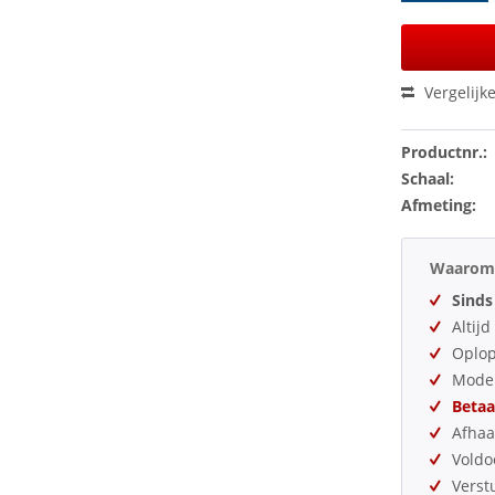
Vergelijk
Productnr.:
Schaal:
Afmeting:
Waarom 
Sinds
Altij
Oplo
Model
Betaa
Afhaa
Vold
Verst