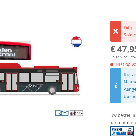
Dit p
Sold 
€ 47,9
Prijzen incl. bt
Niet op vo
Rietz
Neuhe
Aange
busn
Uw bestellin
kantoor en 