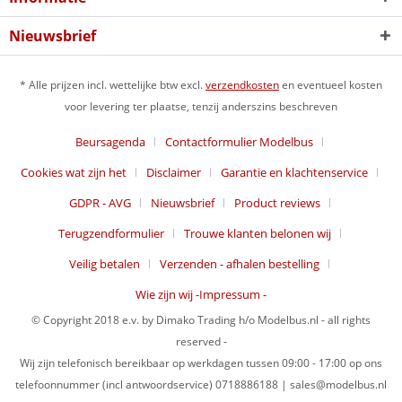
Nieuwsbrief
* Alle prijzen incl. wettelijke btw excl.
verzendkosten
en eventueel kosten
voor levering ter plaatse, tenzij anderszins beschreven
Beursagenda
Contactformulier Modelbus
Cookies wat zijn het
Disclaimer
Garantie en klachtenservice
GDPR - AVG
Nieuwsbrief
Product reviews
Terugzendformulier
Trouwe klanten belonen wij
Veilig betalen
Verzenden - afhalen bestelling
Wie zijn wij -Impressum -
© Copyright 2018 e.v. by Dimako Trading h/o Modelbus.nl - all rights
reserved -
Wij zijn telefonisch bereikbaar op werkdagen tussen 09:00 - 17:00 op ons
telefoonnummer (incl antwoordservice) 0718886188 | sales@modelbus.nl