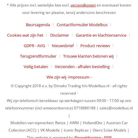
* Alle prijzen incl. wettelijke btw excl.
verzendkosten
en eventueel kosten
voor levering ter plaatse, tenzij anderszins beschreven
Beursagenda
Contactformulier Modelbus
Cookies wat zijn het
Disclaimer
Garantie en klachtenservice
GDPR - AVG
Nieuwsbrief
Product reviews
Terugzendformulier
Trouwe klanten belonen wij
Veilig betalen
Verzenden - afhalen bestelling
Wie zijn wij -Impressum -
© Copyright 2018 e.v. by Dimako Trading h/o Modelbus.nl - all rights
reserved -
Wij zijn telefonisch bereikbaar op werkdagen tussen 09:00 - 17:00 op ons
telefoonnummer (incl antwoordservice) 0718886188 | sales@modelbus.nl
|
Modellen van topmerken: Rietze | AWM | HollandOto | Austrian Car
Collection (ACC) | VK-Modelle | Iconic Replicas | Otero Sclae Models |
This website is powered by:
Flexwebhosting - FXW