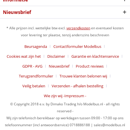
Nieuwsbrief
* Alle prijzen incl. wettelijke btw excl.
verzendkosten
en eventueel kosten
voor levering ter plaatse, tenzij anderszins beschreven
Beursagenda
Contactformulier Modelbus
Cookies wat zijn het
Disclaimer
Garantie en klachtenservice
GDPR - AVG
Nieuwsbrief
Product reviews
Terugzendformulier
Trouwe klanten belonen wij
Veilig betalen
Verzenden - afhalen bestelling
Wie zijn wij -Impressum -
© Copyright 2018 e.v. by Dimako Trading h/o Modelbus.nl - all rights
reserved -
Wij zijn telefonisch bereikbaar op werkdagen tussen 09:00 - 17:00 op ons
telefoonnummer (incl antwoordservice) 0718886188 | sales@modelbus.nl