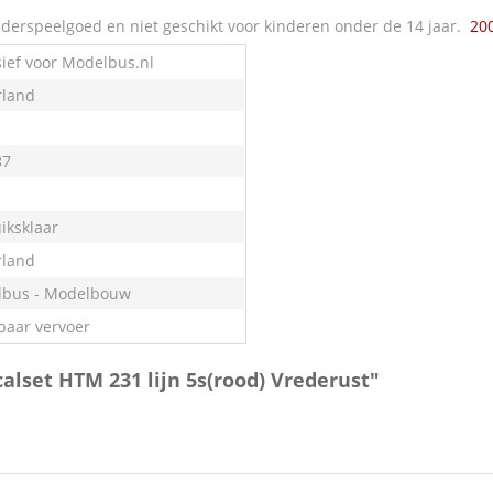
derspeelgoed en niet geschikt voor kinderen onder de 14 jaar.
20
sief voor Modelbus.nl
land
87
iksklaar
land
bus - Modelbouw
aar vervoer
calset HTM 231 lijn 5s(rood) Vrederust"