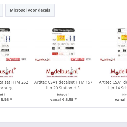
Microsol voor decals
calset HTM 262
Artitec CSA1 decalset HTM 157
Artitec CSA1 
orburg...
lijn 20 Station H.S.
lijn 14 S
ud
1
Inhoud
1
In
 5,95 *
vanaf € 5,95 *
vanaf 