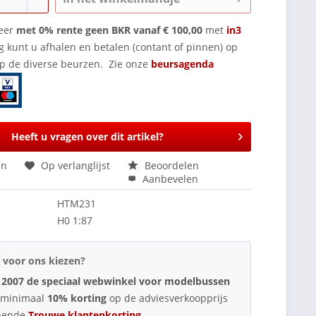
eer
met 0% rente geen BKR vanaf € 100,00
met
in3
g kunt u afhalen en betalen (contant of pinnen) op
op de diverse beurzen. Zie onze
beursagenda
Heeft u vragen over dit artikel?
en
Op verlanglijst
Beoordelen
Aanbevelen
HTM231
H0 1:87
voor ons kiezen?
 2007 de speciaal webwinkel voor modelbussen
d minimaal
10% korting
op de adviesverkoopprijs
pende
Trouwe klantenkorting