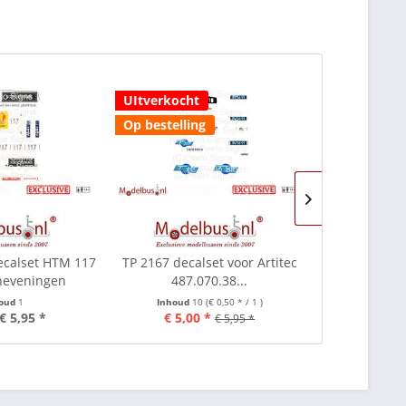
UItverkocht
Op bestellin
Op bestelling
decalset HTM 117
TP 2167 decalset voor Artitec
NAO 35 decal
cheveningen
487.070.38...
487.
houd
1
Inhoud
10
(€ 0,50 * / 1 )
Inhoud
1
€ 5,95 *
€ 5,00 *
€ 5,00
€ 5,95 *