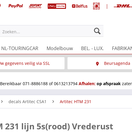
|
Zoeken...
NL-TOURINGCAR
Modelbouw
BEL. - LUX.
FABRIKA
w gegevens veilig via SSL
Beursagenda
Wat is SSL
Wij staan op diverse 
Bereikbaar 071-8886188 of 0613213794
Afhalen:
op afspraak
zater
decals Artitec CSA1
Artitec HTM 231
 231 lijn 5s(rood) Vrederust