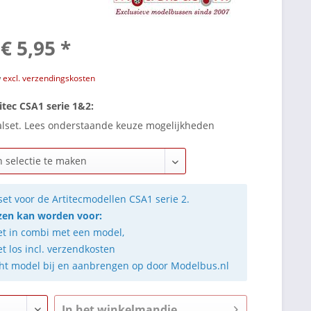
€ 5,95 *
w
excl. verzendingskosten
itec CSA1 serie 1&2:
alset. Lees onderstaande keuze mogelijkheden
set voor de Artitecmodellen CSA1 serie 2.
en kan worden voor:
et in combi met een model,
et los incl. verzendkosten
ht model bij en aanbrengen op door Modelbus.nl
In het winkelmandje