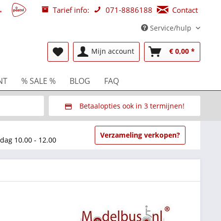
Tarief info:
071-8886188
Contact
Service/hulp
Mijn account
€ 0,00 *
NT
% SALE %
BLOG
FAQ
Betaalopties ook in 3 termijnen!
beurzen
Via Multisafepay (veilig via SSL)
Verzameling verkopen?
dag 10.00 - 12.00