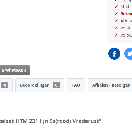
Model
Betaa
Afhaa
Vold
Verst
via WhatsApp
4
Beoordelingen
0
FAQ
Afhalen - Bezorgen
alset HTM 231 lijn 5s(rood) Vrederust"