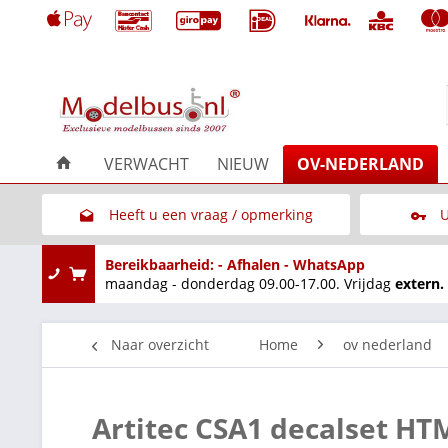
VERWACHT
NIEUW
OV-NEDERLAND
Heeft u een vraag / opmerking
U
Link naar het contactformulier
Bereikbaarheid: - Afhalen - WhatsApp
maandag - donderdag 09.00-17.00. Vrijdag
extern.
Naar overzicht
Home
ov nederland
Artitec CSA1 decalset HTM