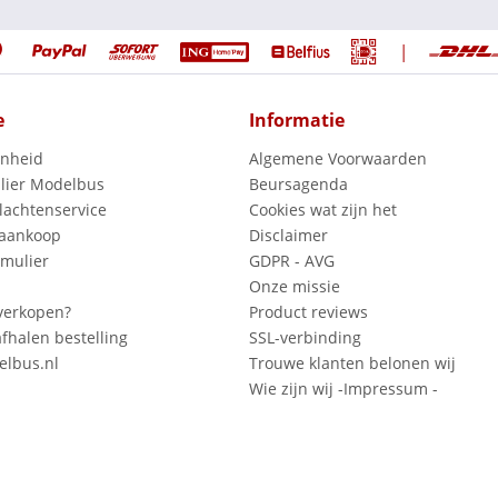
|
e
Informatie
enheid
Algemene Voorwaarden
lier Modelbus
Beursagenda
lachtenservice
Cookies wat zijn het
 aankoop
Disclaimer
mulier
GDPR - AVG
Onze missie
verkopen?
Product reviews
fhalen bestelling
SSL-verbinding
lbus.nl
Trouwe klanten belonen wij
Wie zijn wij -Impressum -