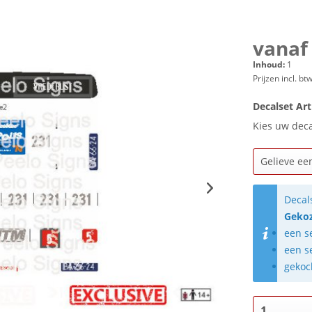
vanaf 
Inhoud:
1
Prijzen incl. bt
Decalset Art
Kies uw dec
Decal
Gekoz
een s
een s
gekoc