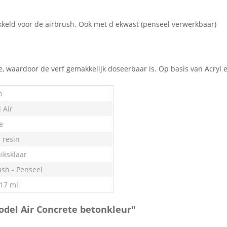
kkeld voor de airbrush. Ook met d ekwast (penseel verwerkbaar)
je, waardoor de verf gemakkelijk doseerbaar is. Op basis van Acryl 
o
 Air
e
- resin
iksklaar
ush - Penseel
 17 ml.
odel Air Concrete betonkleur"