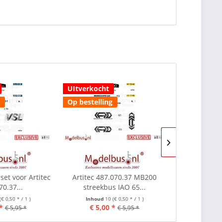
UItverkocht
UItverkocht
Op bestelling
Op bestellin
set voor Artitec
Artitec 487.070.37 MB200
Artitec 48
70.37...
streekbus IAO 65...
streekbus
(€ 0,50 * / 1 )
Inhoud
10
(€ 0,50 * / 1 )
Inhoud
1
*
€ 5,00 *
€ 5,00
€ 5,95 *
€ 5,95 *