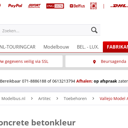
|
Zoeken...
NL-TOURINGCAR
Modelbouw
BEL. - LUX.
FABRIKA
w gegevens veilig via SSL
Beursagenda
Wat is SSL
Wij staan op diverse 
Bereikbaar 071-8886188 of 0613213794
Afhalen:
op afspraak
zater
n Modelbus.nl
Artitec
Toebehoren
Vallejo Model 
Concrete betonkleur