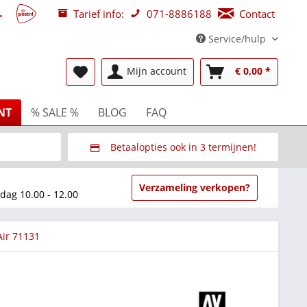
Tarief info:
071-8886188
Contact
Service/hulp
Mijn account
€ 0,00 *
NT
% SALE %
BLOG
FAQ
Betaalopties ook in 3 termijnen!
beurzen
Via Multisafepay (veilig via SSL)
Verzameling verkopen?
dag 10.00 - 12.00
Air 71131