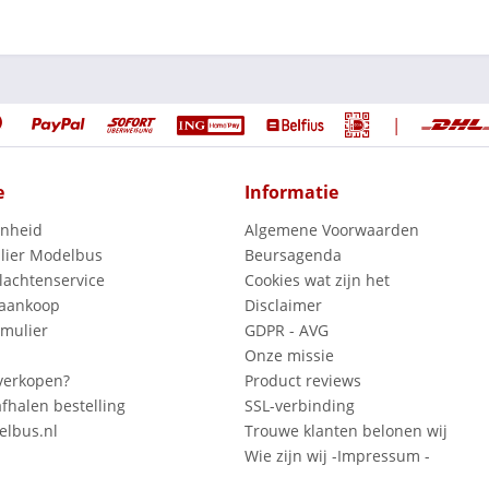
|
e
Informatie
enheid
Algemene Voorwaarden
lier Modelbus
Beursagenda
lachtenservice
Cookies wat zijn het
 aankoop
Disclaimer
mulier
GDPR - AVG
Onze missie
verkopen?
Product reviews
fhalen bestelling
SSL-verbinding
lbus.nl
Trouwe klanten belonen wij
Wie zijn wij -Impressum -