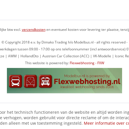
lijke btw excl.
verzendkosten
en eventueel kosten voor levering ter plaatse, tenz
© Copyright 2018 e.v. by Dimako Trading h/o Modelbus.nl - all rights reserved -
op werkdagen tussen 09:00 - 17:00 op ons telefoonnummer (incl antwoordservice)
ze | AWM | HollandOto | Austrian Car Collection (ACC) | VK-Modelle | Iconic Re
This website is powered by:
Flexwebhosting - FXW
voor het technisch functioneren van de website en altijd worden ing
te verhogen, worden gebruikt voor directe reclame of om de intera
rden alleen met uw toestemming ingesteld.
Meer informatie over c