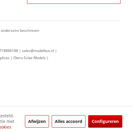
ij anderszins beschreven
 0718886188 | sales@modelbus.nl |
plicas | Otero Sclae Models |
esteld.
Afwijzen
Alles accoord
Configureren
ctie met
ookies