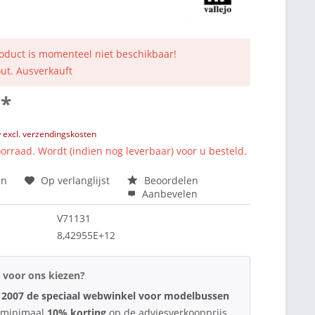
roduct is momenteel niet beschikbaar!
out. Ausverkauft
 *
w
excl. verzendingskosten
orraad. Wordt (indien nog leverbaar) voor u besteld.
en
Op verlanglijst
Beoordelen
Aanbevelen
V71131
8,42955E+12
voor ons kiezen?
 2007 de speciaal webwinkel voor modelbussen
d minimaal
10% korting
op de adviesverkoopprijs