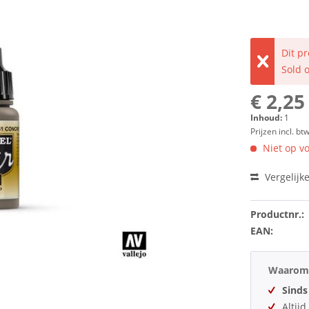
Dit p
Sold 
€ 2,25
Inhoud:
1
Prijzen incl. bt
Niet op vo
Vergelijk
Productnr.:
EAN:
Waarom 
Sinds
Altij