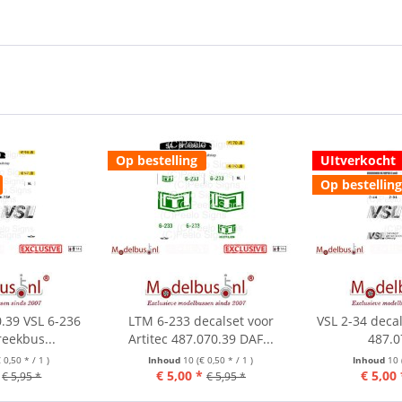
Op bestelling
UItverkocht
Op bestelling
0.39 VSL 6-236
LTM 6-233 decalset voor
VSL 2-34 decal
eekbus...
Artitec 487.070.39 DAF...
487.0
€ 0,50 * / 1 )
Inhoud
10
(€ 0,50 * / 1 )
Inhoud
10
€ 5,00 *
€ 5,00 
€ 5,95 *
€ 5,95 *