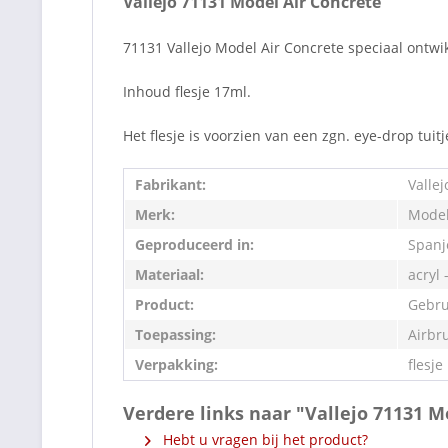
Vallejo 71131 Model Air Concrete
71131 Vallejo Model Air Concrete speciaal ontwi
Inhoud flesje 17ml.
Het flesje is voorzien van een zgn. eye-drop tuit
Fabrikant:
Vallej
Merk:
Model
Geproduceerd in:
Spanj
Materiaal:
acryl 
Product:
Gebru
Toepassing:
Airbr
Verpakking:
flesje
Verdere links naar "Vallejo 71131 M
Hebt u vragen bij het product?