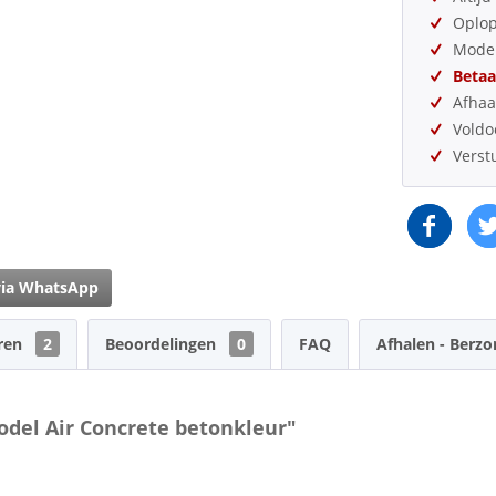
Oplo
Model
Betaa
Afhaa
Vold
Verst
via WhatsApp
ren
2
Beoordelingen
0
FAQ
Afhalen - Berzo
odel Air Concrete betonkleur"