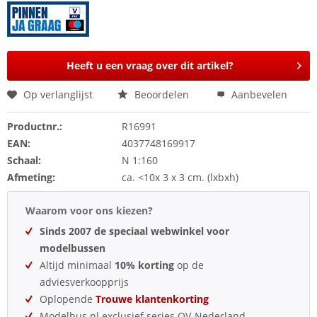
Heeft u een vraag over dit artikel?
Op verlanglijst
Beoordelen
Aanbevelen
Productnr.:
R16991
EAN:
4037748169917
Schaal:
N 1:160
Afmeting:
ca. <10x 3 x 3 cm. (lxbxh)
Waarom voor ons kiezen?
Sinds 2007 de speciaal webwinkel voor
modelbussen
Altijd minimaal
10% korting
op de
adviesverkoopprijs
Oplopende
Trouwe klantenkorting
Modelbus.nl exclusief series OV-Nederland